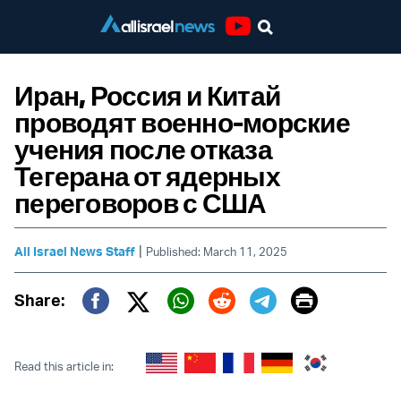
Youtube
Иран, Россия и Китай
проводят военно-морские
учения после отказа
Тегерана от ядерных
переговоров с США
|
All Israel News Staff
Published: March 11, 2025
Print
Share:
Twitter (X)
Facebook
Whatsapp
Reddit
Telegram
Read this article in: