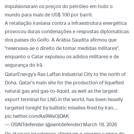
impulsionaram os preços do petróleo em todo o
mundo para mais de US$ 100 por barril.
A retaliação iraniana contra a infraestrutura energética
provocou duras condenações e respostas diplomáticas
dos países do Golfo. A Arábia Saudita afirmou que
"reservava-se o direito de tomar medidas militares",
enquanto o Catar expulsou os adidos militares e de
segurança do Irã.
QatarEnergy’s Ras Laffan Industrial City to the north of
Doha, Qatar's main site for the production of liquefied
natural gas and gas-to-liquid, as well as the largest
export terminal for LNG in the world, has been heavily
targeted tonight by ballistic missiles fired by Iran.…
pic.twitter.com/Ax9WaOjDAK
— OSINTdefender (@sentdefender)
March 18, 2026
Os ataques israelenses atingiram o enorme campo de