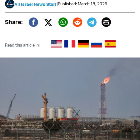
|
Published: March 19, 2026
All Israel News Staff
Print
Share:
Twitter (X)
Facebook
Whatsapp
Reddit
Telegram
Read this article in: