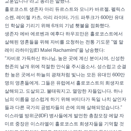
교훈입니다"라고 총리는 말했다.
홀로코스트 생존자 아리 듀르스트와 모니카 바르젤, 펠릭스
소렌, 레이첼 카츠, 아리 라이터, 가드 파투크가 600만 유대
인 학살을 기리기 위해 6개의 기념 횃불을 점화했다.
생존자 에바 에르벤과 예후다 하우프만은 홀로코스트에서
살해된 영혼들을 위해 자비를 요청하는 전통 기도문 “엘 말
레이 라하미임(El Malei Rachamim)”을 낭송했다:
“자비로 가득하신 하나님, 높은 곳에 계신 분이시여, 신성한
현존의 날개 위에 적절한 안식을 주시옵소서. 성스럽고 순결
한 높은 곳에서 하늘의 광채처럼 빛나는 모든 유대인 600만
명의 영혼들에게. 그들은 유럽에서 홀로코스트의 희생자로
살해되고, 도살되고, 불태워지고, 멸망한 자들입니다. 하나
님의 이름을 성스럽게 하기 위해 버티다가 독일 나치 살인자
들과 다른 국가의 공범자들의 손에 의해 살해되었습니다.”
이스라엘 방위군(IDF) 병사들에게 발언한 총참모장 에얄 자
미르 중장은 이스라엘이 홀로코스트 희생자들을 기억할 것