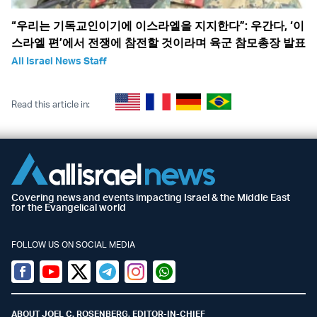
“우리는 기독교인이기에 이스라엘을 지지한다”: 우간다, ‘이
스라엘 편’에서 전쟁에 참전할 것이라며 육군 참모총장 발표
All Israel News Staff
Read this article in:
Covering news and events impacting Israel & the Middle East
for the Evangelical world
FOLLOW US ON SOCIAL MEDIA
Facebook
Youtube
Twitter (X)
Telegram
Instagram
Whatsapp
ABOUT JOEL C. ROSENBERG, EDITOR-IN-CHIEF