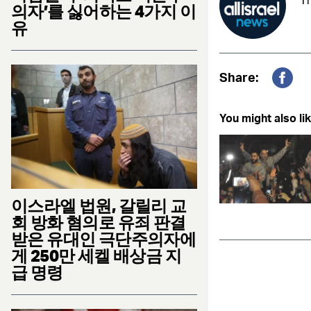
Th
의자’를 싫어하는 4가지 이
유
Share:
Fac
You might also lik
이스라엘 법원, 갈릴리 교
회 방화 혐의로 유죄 판결
받은 유대인 극단주의자에
게 250만 세켈 배상금 지
급 명령