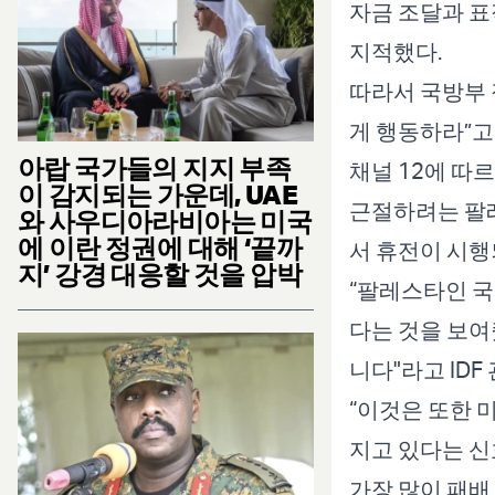
자금 조달과 표
지적했다.
따라서 국방부 
게 행동하라”고
아랍 국가들의 지지 부족
채널 12에 따
이 감지되는 가운데, UAE
근절하려는 팔
와 사우디아라비아는 미국
에 이란 정권에 대해 ‘끝까
서 휴전이 시행
지’ 강경 대응할 것을 압박
“팔레스타인 국
다는 것을 보여
니다"라고 IDF 
“이것은 또한 
지고 있다는 신
가장 많이 패배