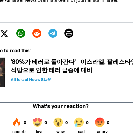
e All Israel News Staff is a team of journalists in Israel.
Print
Twitter (X)
ebook
Whatsapp
Reddit
Telegram
e to read this:
'80%가 테러로 돌아간다' - 이스라엘, 팔레스
석방으로 인한 테러 급증에 대비
All Israel News Staff