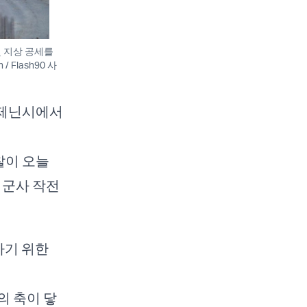
 지상 공세를
 Flash90 사
 제닌시에서
찰이 오늘
’ 군사 작전
하기 위한
의 축이 닿