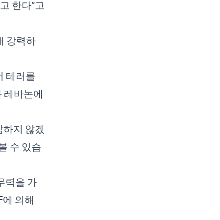
고 한다”고
해 강력하
서 테러를
와 레바논에
납하지 않겠
볼 수 있습
무력을 가
F에 의해