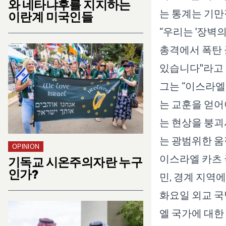
와 네타냐후를 지지하는
는 통계는 기만
이란계 미국인들
“우리는 '장벽의 
총격에서 폭탄
있습니다"라고 바
그는 “이스라엘
는 교훈을 얻어야
는 현상을 붕괴
는 광범위한 움
OPINION
이스라엘 카츠 
기독교 시온주의자란 누구
인가?
민, 경계 지역
화요일 외교 국
엘 국가에 대한