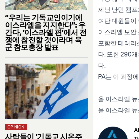
제닌 난민 캠프
“우리는 기독교인이기에
여단 대원들이 
이스라엘을 지지한다”: 우
간다, ‘이스라엘 편’에서 전
이스라엘 보안 
쟁에 참전할 것이라며 육
포함한 테러리스
군 참모총장 발표
다. 또한 290
다.
PA는 이 과정
올 이스라엘 뉴
올 이스라엘 
OPINION
Al
사람들이 ‘기독교 시온주