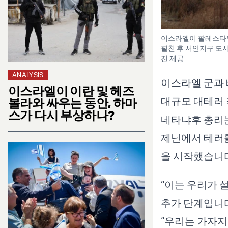
이스라엘이 팔레스타인
펼친 후 서안지구 도시 제
진 제공
ANALYSIS
이스라엘 군과
이스라엘이 이란 및 헤즈
대규모 대테러
볼라와 싸우는 동안, 하마
스가 다시 부상하나?
네타냐후 총리는 
제닌에서 테러를 
을 시작했습니다
“이는 우리가 
추가 단계입니다
“우리는 가자지