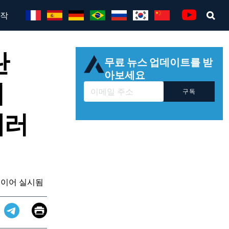
시작
Sea
Youtube
란
무료 뉴스 업데이트를 받
아보세요
서
구독
테러
투에 이어 실시됨
Email
Print
app
dit
Telegram