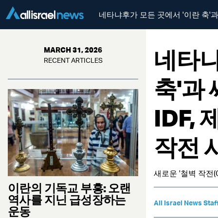
네타냐후가 모든 곳에서 '이란 축'과
네타냐
MARCH 31, 2026
RECENT ARTICLES
축'과
IDF
작전 
새로운 '철벽 작전(O
이란의 기독교 부흥: 오랜
역사를 지닌 급성장하는
All Israel News Staf
운동