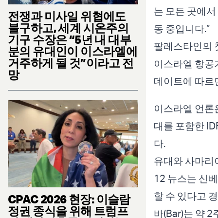
는 모든 곳에서
전쟁과 미사일 위협에도
불구하고, 세계 시온주의
동 중입니다.”
기구 수장은 “5년 내 대부
팔레스타인의 첫
분의 유대인이 이스라엘에
거주하게 될 것”이라고 전
이스라엘 항공기
망
데이트에 따르면
이스라엘 언론은
대를 포함한 I
다.
유대와 사마리아
12 뉴스는 신베
할 수 있다고 
CPAC 2026 현장: 이슬람
정권 종식을 위해 트럼프
바(Bar)는 약