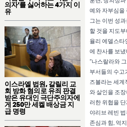
훈련, 창의성과
의자’를 싫어하는 4가지 이
예와 자부심을 
유
그는 이번 성과
할 것을 지도부
율리 에델스타
에 찬사를 보냈
“나스랄라와 그
부서들의 수고가
즈볼라는 세계적
이스라엘 법원, 갈릴리 교
회 방화 혐의로 유죄 판결
와 살인을 조장
받은 유대인 극단주의자에
러한 위협을 단
게 250만 세켈 배상금 지
급 명령
야리브 레빈 법
존심과 힘, 억