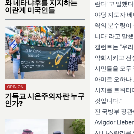
와 네타냐후를 지지하는
란다”고 말했다
이란계 미국인들
야당 지도자 베
역의 분수령이 
니다"라고 말했
갤런트는 “우리
약화시키고 전
시민들을 모두 
아미르 오하나 
OPINION
시지를 트위터에
기독교 시온주의자란 누구
것입니다.”
인가?
전 국방부 장관
Avigdor L
산 나스랄라를 