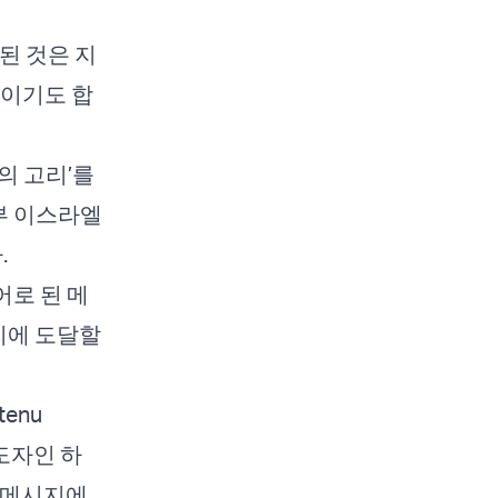
된 것은 지
회이기도 합
의 고리’를
부 이스라엘
.
로 된 메
리에 도달할
enu
지도자인 하
 메시지에