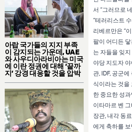
서 “그러므로 
“테러리스트 수
리베르만은 “이
팔이 어디든 닿
아랍 국가들의 지지 부족
이 감지되는 가운데, UAE
는 자들을 잊지
와 사우디아라비아는 미국
야당 지도자 야
에 이란 정권에 대해 ‘끝까
지’ 강경 대응할 것을 압박
관, IDF, 공
식이라는 것을 
한 중요한 성과
이타마르 벤 그
장관, 내각 동
에게 축하를 보