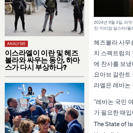
2024년 9월 3일,
진: 미리암 알스터/플
헤즈볼라 사무총
ANALYSIS
이스라엘이 이란 및 헤즈
치 스펙트럼의 
볼라와 싸우는 동안, 하마
에 찬사를 보냈
스가 다시 부상하나?
요아브 갈란트 
라엘은 레바논 
“레바논 국민 
가 필요한 때입
The State of Is