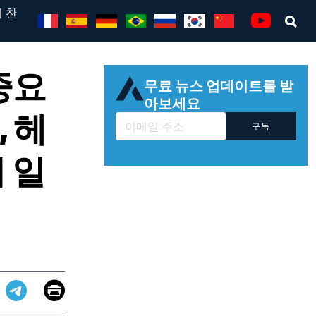
 찬
Se
Youtube
중요
무료 뉴스 업데이트를 받
아보세요
, 헤
구독
 일
Email
Print
app
dit
Telegram