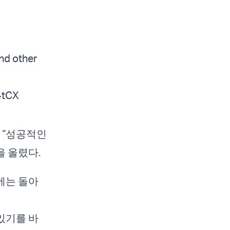
and other
4tCX
 “성공적인
을 올렸다.
에는 돌아
있기를 바