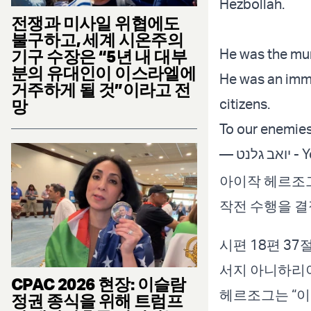
Hezbollah.
전쟁과 미사일 위협에도
불구하고, 세계 시온주의
He was the murd
기구 수장은 “5년 내 대부
분의 유대인이 이스라엘에
He was an imme
거주하게 될 것”이라고 전
citizens.
망
To our enemies
— נט
아이작 헤르조그
작전 수행을 결
시편 18편 3
서지 아니하리
CPAC 2026 현장: 이슬람
헤르조그는 “이
정권 종식을 위해 트럼프