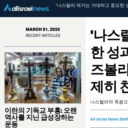
'나스랄라 제거는 거대하고 중요한 성
'나스
MARCH 31, 2026
RECENT ARTICLES
한 성과
즈볼라
제히 
나스랄라의 죽음으
이란의 기독교 부흥: 오랜
역사를 지닌 급성장하는
All Israel News Staf
운동