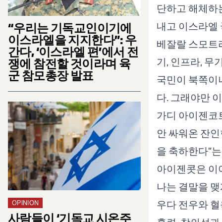
단하고 해체하는
내고 이스라엘 
“우리는 기독교인이기에
이스라엘을 지지한다”: 우
베잘랄 스모트리
간다, ‘이스라엘 편’에서 전
기, 인프라, 무
쟁에 참전할 것이라며 육
군 참모총장 발표
국민이 북쪽이나
다. 그래야만 
가디 아이젠코트
안 싸워온 잔인
을 축하한다”는
아이젠콧은 이어
나는 결말을 맺
우다 전우와 혈
OPINION
사람들이 ‘기독교 시온주