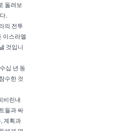
로 돌려보
다.
라의 전투
모든 이스라엘
낼 것입니
수십 년 동
참수한 것
 피비린내
트들과 싸
, 계획과