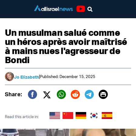
Youtube
Un musulman salué comme
un héros après avoir maîtrisé
à mains nues l'agresseur de
Bondi
|
Published: December 15, 2025
Jo Elizabeth
Print
Share:
Twitter (X)
Facebook
Whatsapp
Reddit
Telegram
Read this article in: