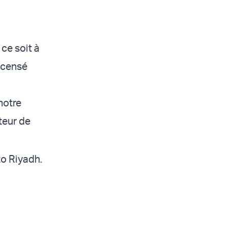
ce soit à
t censé
notre
uteur de
to Riyadh.