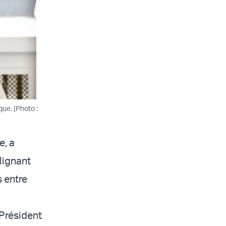
ue. (Photo :
e, a
lignant
s entre
 Président