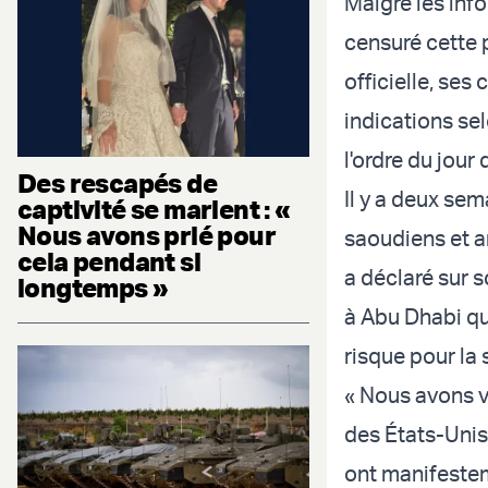
Malgré les inf
censuré cette 
officielle, ses
indications sel
l'ordre du jour
Des rescapés de
Il y a deux se
captivité se marient : «
Nous avons prié pour
saoudiens et a
cela pendant si
a déclaré sur 
longtemps »
à Abu Dhabi qu
risque pour la s
« Nous avons vu
des États-Unis 
ont manifestem