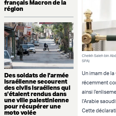
français Macron de la
région
Cheikh Saleh bin Ab
SPA)
Un imam de la
Des soldats de l'armée
israélienne secourent
récemment cond
des civils israéliens qui
ainsi l'enlise
s'étaient rendus dans
une ville palestinienne
l'Arabie saoudit
pour récupérer une
Cette déclarati
moto volée