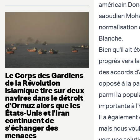
américain Dona
saoudien Moha
normalisation d
Blanche.
Bien qu'il ait 
progrès vers la
des accords d'
Le Corps des Gardiens
de la Révolution
opposé à la pa
islamique tire sur deux
parmi la popul
navires dans le détroit
d'Ormuz alors que les
importante à l'
États-Unis et l'Iran
Il a également
continuent de
s'échanger des
mais nous voul
menaces
vers une soluti