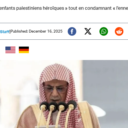
 enfants palestiniens héroïques » tout en condamnant « l'enne
|
Published: December 16, 2025
 Staff
Twitter (X)
Facebook
Whats
Red