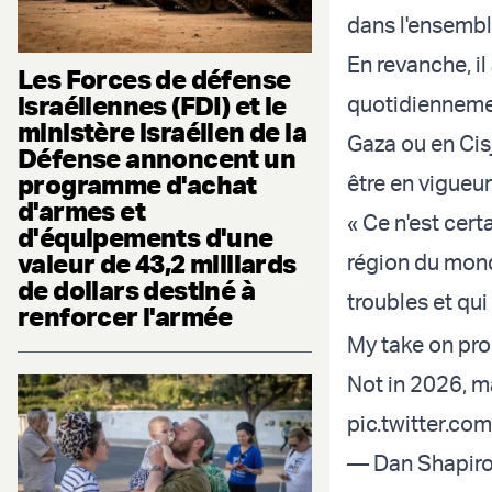
dans l'ensembl
En revanche, i
Les Forces de défense
israéliennes (FDI) et le
quotidiennemen
ministère israélien de la
Gaza ou en Cis
Défense annoncent un
programme d'achat
être en vigueur
d'armes et
« Ce n'est cer
d'équipements d'une
valeur de 43,2 milliards
région du monde
de dollars destiné à
troubles et qui 
renforcer l'armée
My take on pros
Not in 2026, m
pic.twitter.
— Dan Shapiro