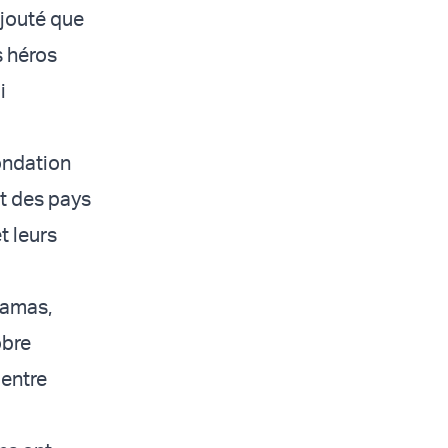
ajouté que
s héros
i
ondation
rt des pays
t leurs
Hamas,
obre
 entre