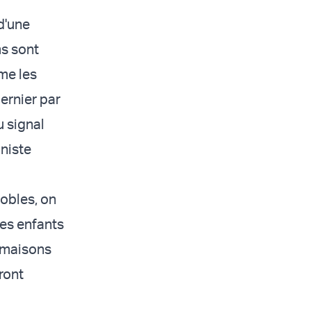
d'une
s sont
me les
ernier par
u signal
oniste
nobles, on
ces enfants
s maisons
ront