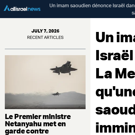
Un imam saoudien dénonce Israël dans
s
Un im
JULY 7, 2026
RECENT ARTICLES
Israë
La Me
qu'une
saoudi
Le Premier ministre
immin
Netanyahu met en
garde contre