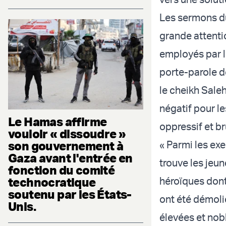
Les sermons du
grande attenti
employés par 
porte-parole d
le cheikh Sale
négatif pour les
Le Hamas affirme
oppressif et br
vouloir « dissoudre »
son gouvernement à
« Parmi les exe
Gaza avant l'entrée en
trouve les jeun
fonction du comité
technocratique
héroïques dont
soutenu par les États-
ont été démolie
Unis.
élevées et nob