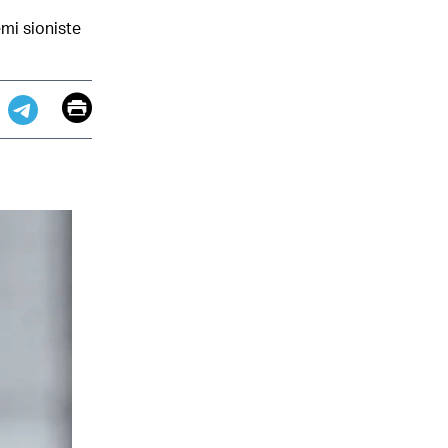
mi sioniste
Email
Print
app
dit
Telegram