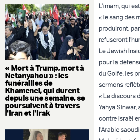
L'imam, qui est
« le sang des 
produiront, par
refuseront l'hum
Le Jewish Insi
pour la défens
« Mort à Trump, mort à
du Golfe, les 
Netanyahou » : les
funérailles de
sermons reflète
Khamenei, qui durent
« Le discours 
depuis une semaine, se
poursuivent à travers
Yahya Sinwar, a
l'Iran et l'Irak
contre Israël e
l'Arabie saoudit