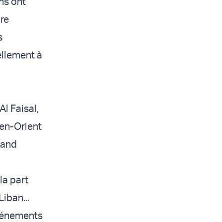
ns ont
re
s
ellement à
l Faisal,
yen-Orient
rand
la part
iban...
événements