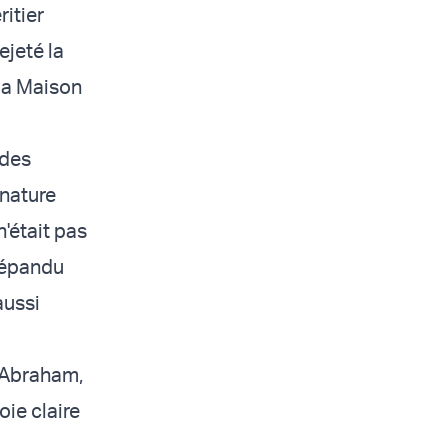
itier
jeté la
 la Maison
 des
gnature
'était pas
 répandu
aussi
d'Abraham,
ie claire