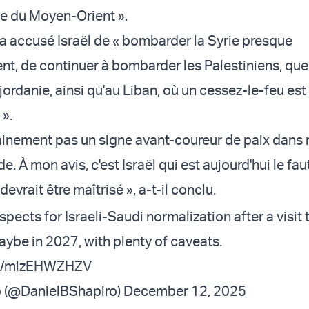
e du Moyen-Orient ».
l a accusé Israël de « bombarder la Syrie presque
t, de continuer à bombarder les Palestiniens, que 
jordanie, ainsi qu'au Liban, où un cessez-le-feu es
 ».
tainement pas un signe avant-coureur de paix dans 
. À mon avis, c'est Israël qui est aujourd'hui le fa
devrait être maîtrisé », a-t-il conclu.
pects for Israeli-Saudi normalization after a visit 
aybe in 2027, with plenty of caveats.
com/mlzEHWZHZV
 (@DanielBShapiro)
December 12, 2025