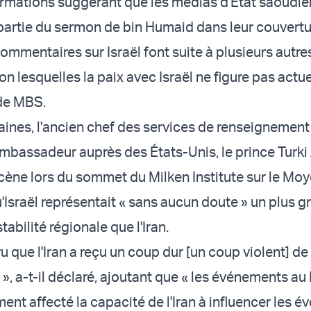
ormations suggérant que les médias d'État saoudie
partie du sermon de bin Humaid dans leur couvertu
 commentaires sur Israël font suite à plusieurs autre
on lesquelles la paix avec Israël ne figure pas actu
 de MBS.
maines, l'ancien chef des services de renseignement
mbassadeur auprès des États-Unis, le prince Turki A
scène lors du sommet du Milken Institute sur le Mo
'Israël représentait « sans aucun doute » un plus g
tabilité régionale que l'Iran.
 que l'Iran a reçu un coup dur [un coup violent] de 
», a-t-il déclaré, ajoutant que « les événements au L
ent affecté la capacité de l'Iran à influencer les 