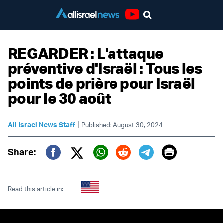
Youtube
REGARDER : L'attaque
préventive d'Israël : Tous les
points de prière pour Israël
pour le 30 août
|
All Israel News Staff
Published: August 30, 2024
Print
Share:
Twitter (X)
Facebook
Whatsapp
Reddit
Telegram
Read this article in: