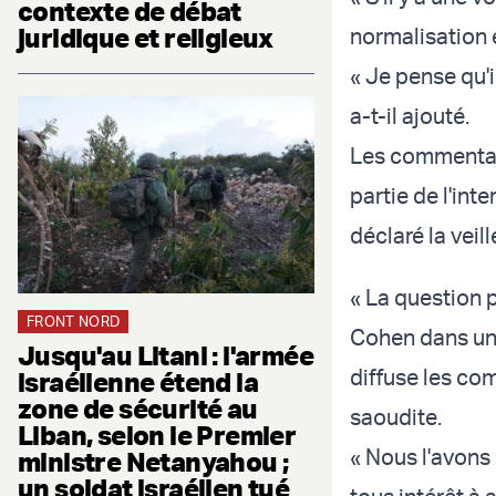
contexte de débat
juridique et religieux
normalisation et
« Je pense qu'i
a-t-il ajouté.
Les commentair
partie de l'in
déclaré la veil
« La question p
FRONT NORD
Cohen dans une
Jusqu'au Litani : l'armée
diffuse les co
israélienne étend la
zone de sécurité au
saoudite.
Liban, selon le Premier
« Nous l'avon
ministre Netanyahou ;
un soldat israélien tué