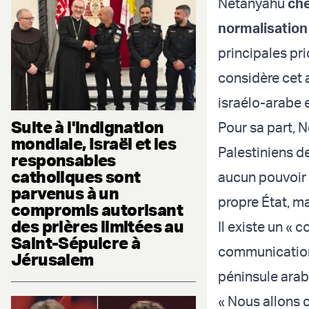
Netanyahu
che
normalisation
principales pr
considère cet 
israélo-arabe e
Suite à l'indignation
Pour sa part, N
mondiale, Israël et les
Palestiniens d
responsables
catholiques sont
aucun pouvoir 
parvenus à un
propre État, mai
compromis autorisant
des prières limitées au
Il existe un « 
Saint-Sépulcre à
communications 
Jérusalem
péninsule arab
« Nous allons c