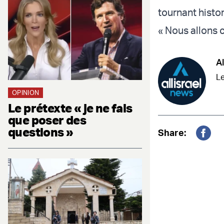
tournant histor
« Nous allons c
Al
Le
OPINION
Le prétexte « je ne fais
que poser des
questions »
Share:
Fac