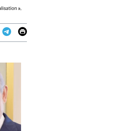
lisation »,
Email
Print
app
dit
Telegram