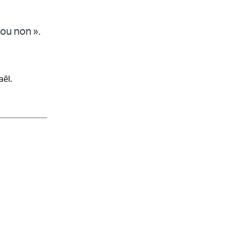
 ou non ».
aël.