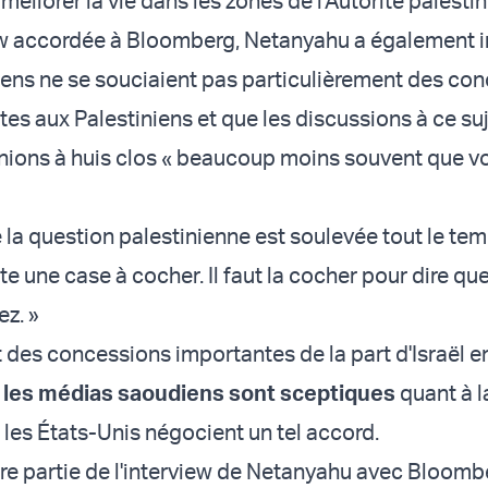
améliorer la vie dans les zones de l'Autorité palestin
ew accordée à Bloomberg, Netanyahu a également 
ens ne se souciaient pas particulièrement des co
ites aux Palestiniens et que les discussions à ce su
éunions à huis clos « beaucoup moins souvent que vo
la question palestinienne est soulevée tout le temp
e une case à cocher. Il faut la cocher pour dire qu
z. »
t des concessions importantes de la part d'Israël e
t
les médias saoudiens sont sceptiques
quant à l
 les États-Unis négocient un tel accord.
re partie de l'interview de Netanyahu avec Bloomb