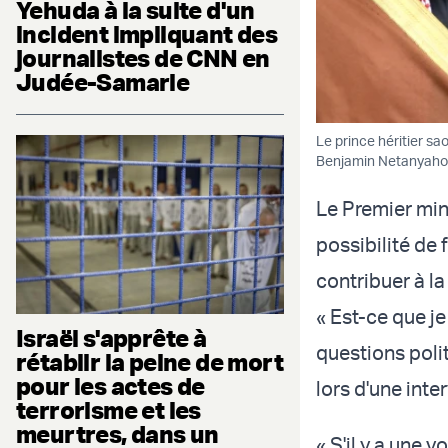
Yehuda à la suite d'un
incident impliquant des
journalistes de CNN en
Judée-Samarie
Le prince héritier s
Benjamin Netanyaho
Le Premier min
possibilité de 
contribuer à la
« Est-ce que je
Israël s'apprête à
questions poli
rétablir la peine de mort
pour les actes de
lors d'une int
terrorisme et les
meurtres, dans un
« S'il y a une 