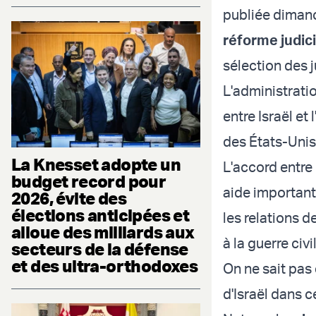
publiée dimanc
réforme judici
sélection des 
L'administrati
entre Israël et
des États-Unis
La Knesset adopte un
L'accord entre 
budget record pour
aide importante
2026, évite des
élections anticipées et
les relations d
alloue des milliards aux
à la guerre civ
secteurs de la défense
et des ultra-orthodoxes
On ne sait pas
d'Israël dans ce