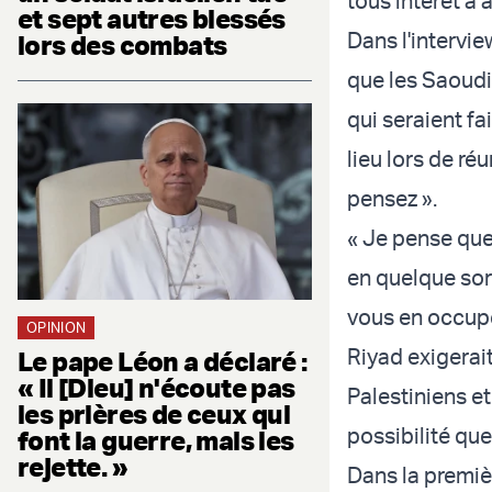
tous intérêt à 
et sept autres blessés
Dans l'intervi
lors des combats
que les Saoudi
qui seraient fa
lieu lors de r
pensez ».
« Je pense que 
en quelque sort
vous en occupe
OPINION
Riyad exigerai
Le pape Léon a déclaré :
« Il [Dieu] n'écoute pas
Palestiniens e
les prières de ceux qui
possibilité que
font la guerre, mais les
rejette. »
Dans la premiè