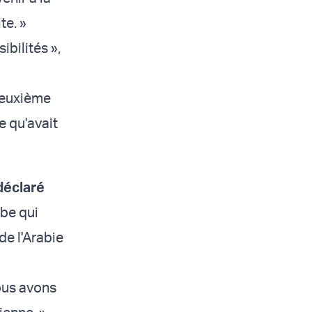
te. »
bilités »,
deuxième
e qu'avait
déclaré
abe qui
de l'Arabie
ous avons