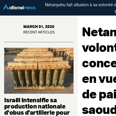
Netanyahu fait allusion à sa volonté 
Netany
MARCH 31, 2026
RECENT ARTICLES
volont
conce
en vu
de pai
Israël intensifie sa
saoudi
production nationale
d'obus d'artillerie pour