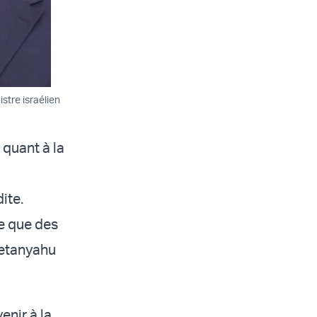
stre israélien
 quant à la
ite.
se que des
Netanyahu
enir à la