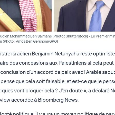
aoudien Mohammed Ben Salmane (Photo : Shutterstock) - Le Premier mini
u (Photo : Amos Ben Gershom/GPO)
istre israélien Benjamin Netanyahu reste optimiste
faire des concessions aux Palestiniens si cela peut
 conclusion d'un accord de paix avec l'Arabie saoud
 pense que cela soit faisable, et est-ce que je pen
tiques vont bloquer cela ? J'en doute », a déclaré 
erview accordée à Bloomberg News.
volonté politique, il y aura un moyen politique de parv