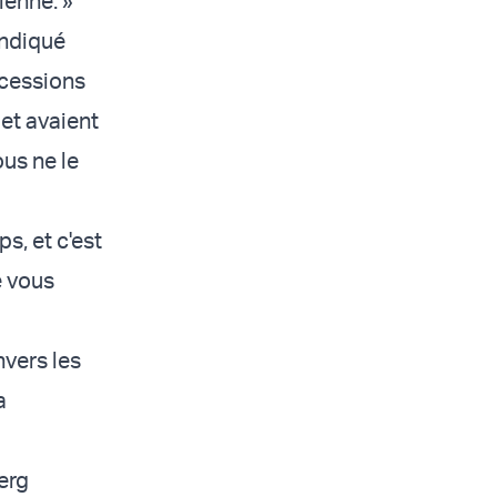
ienne. »
indiqué
ncessions
jet avaient
us ne le
s, et c'est
e vous
nvers les
a
erg