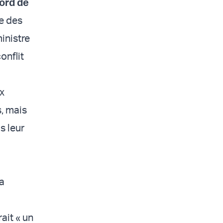
ord de
e des
inistre
onflit
ux
, mais
s leur
la
ait « un