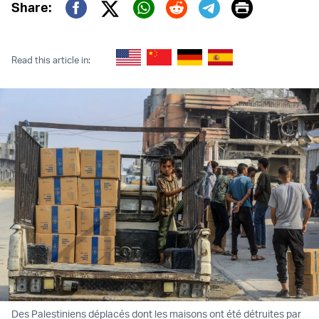
Print
Share:
Twitter (X)
Facebook
Whatsapp
Reddit
Telegram
Read this article in:
Des Palestiniens déplacés dont les maisons ont été détruites par