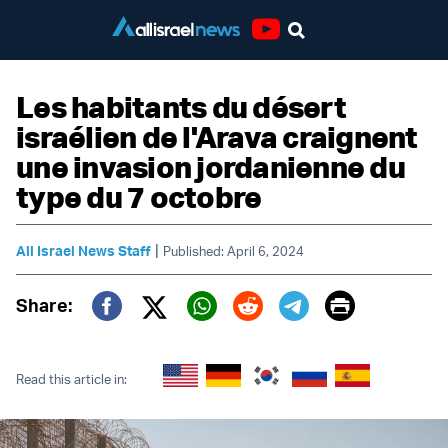
Youtube
Les habitants du désert
israélien de l'Arava craignent
une invasion jordanienne du
type du 7 octobre
|
All Israel News Staff
Published: April 6, 2024
Print
Share:
Twitter (X)
Facebook
Whatsapp
Reddit
Telegram
Read this article in: