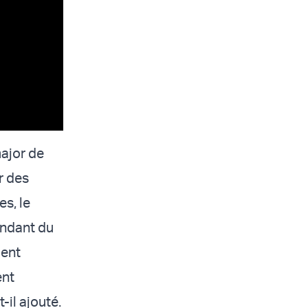
major de
r des
es, le
andant du
ment
ent
-il ajouté.