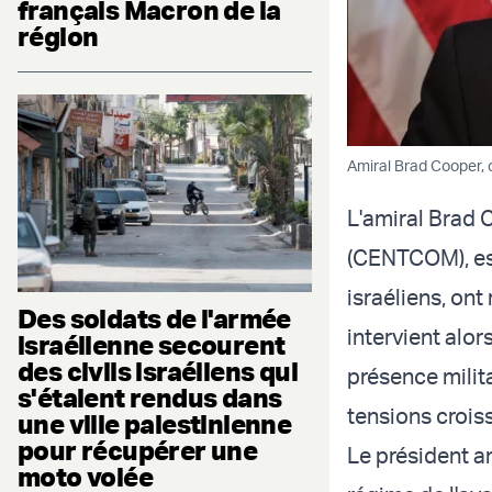
français Macron de la
région
Amiral Brad Cooper,
L'amiral Brad
(CENTCOM), est
israéliens, ont
Des soldats de l'armée
intervient alo
israélienne secourent
des civils israéliens qui
présence milit
s'étaient rendus dans
tensions crois
une ville palestinienne
pour récupérer une
Le président amé
moto volée