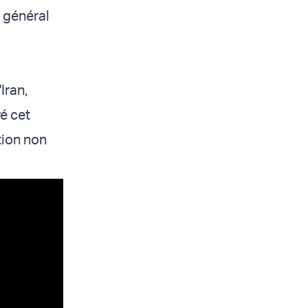
 général
Iran,
é cet
tion non