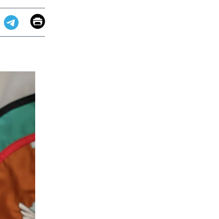
Email
Print
app
dit
Telegram