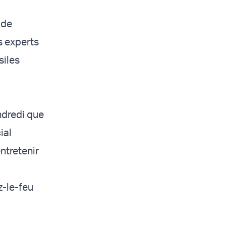
 de
s experts
siles
ndredi que
ial
ntretenir
z-le-feu