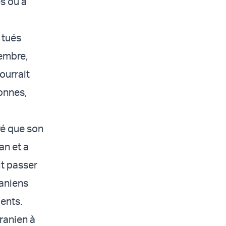
es ou à
 tués
cembre,
ourrait
sonnes,
ré que son
an et a
it passer
raniens
cents.
ranien à