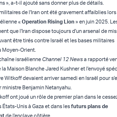
s », a-t-il ajouté sans donner plus de détails.
ilitaires de l'Iran ont été gravement affaiblies lors
aélienne «
Operation Rising Lion
» en juin 2025. Le
ment que l'Iran dispose toujours d'un arsenal de mis
vant être tirés contre Israël et les bases militaires
u Moyen-Orient.
a chaîne israélienne
Channel 12
News
a rapporté ve
de la Maison Blanche Jared Kushner et l'envoyé spéc
 Witkoff devaient arriver samedi en Israël pour s'e
r ministre Benjamin Netanyahu.
koff ont joué un rôle de premier plan dans le cesse
s États-Unis à Gaza et dans les
futurs plans de
nt
de l'enclave côtière.