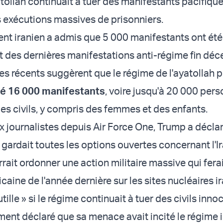
tollah continuait à tuer des manifestants pacifiqu
 exécutions massives de prisonniers.
t iranien a admis que 5 000 manifestants ont été
t des dernières manifestations anti-régime fin dé
es récents suggèrent que le régime de l'ayatollah p
é 16 000 manifestants
, voire jusqu'à 20 000 per
es civils, y compris des femmes et des enfants.
x journalistes depuis Air Force One, Trump a décla
gardait toutes les options ouvertes concernant l'Ir
urrait ordonner une action militaire massive qui fera
caine de l'année dernière sur les sites nucléaires i
tille » si le régime continuait à tuer des civils inno
ent déclaré que sa menace avait incité le régime i