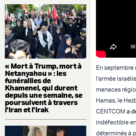
« Mort à Trump, mort à
En septembre d
Netanyahou » : les
l'armée israéli
funérailles de
Khamenei, qui durent
menaces régiona
depuis une semaine, se
Hamas, le Hezb
poursuivent à travers
l'Iran et l'Irak
CENTCOM
a d
indéfectible e
déterminés à pr