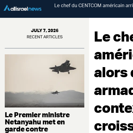
Le chef du CENTCOM américain arrive
Le c
JULY 7, 2026
RECENT ARTICLES
améric
alors
armada
conte
Le Premier ministre
crois
Netanyahu met en
garde contre