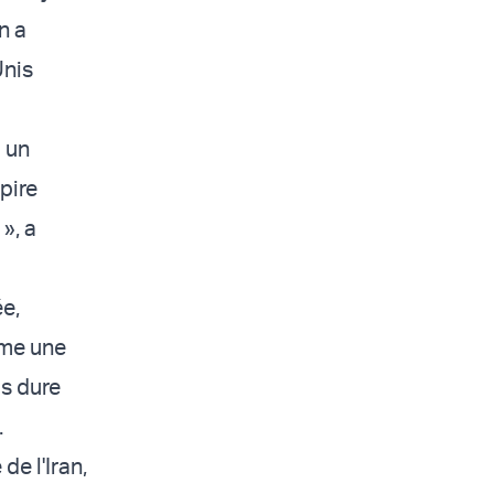
n a
Unis
à un
pire
», a
ée,
mme une
us dure
.
de l'Iran,