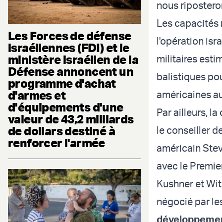
nous riposteron
Les capacités m
Les Forces de défense
l'opération isr
israéliennes (FDI) et le
ministère israélien de la
militaires esti
Défense annoncent un
balistiques pou
programme d'achat
d'armes et
américaines a
d'équipements d'une
Par ailleurs, l
valeur de 43,2 milliards
de dollars destiné à
le conseiller 
renforcer l'armée
américain Steve
avec le Premie
Kushner et Wit
négocié par le
développeme