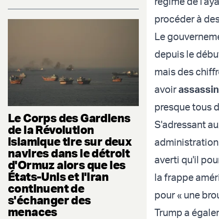
régime de l'aya
procéder à des
Le gouvernemen
depuis le débu
mais des chiffr
avoir
assassin
presque tous d
Le Corps des Gardiens
S'adressant au
de la Révolution
islamique tire sur deux
administration 
navires dans le détroit
averti qu'il po
d'Ormuz alors que les
États-Unis et l'Iran
la frappe améri
continuent de
pour « une brou
s'échanger des
menaces
Trump a égalem