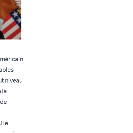
méricain
sables
ut niveau
 la
 de
i le