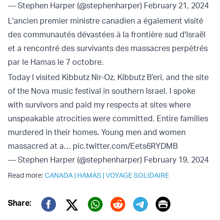
— Stephen Harper (@stephenharper)
February 21, 2024
L'ancien premier ministre canadien a également visité
des communautés dévastées à la frontière sud d'Israël
et a rencontré des survivants des massacres perpétrés
par le Hamas le 7 octobre.
Today I visited Kibbutz Nir-Oz, Kibbutz B’eri, and the site
of the Nova music festival in southern Israel. I spoke
with survivors and paid my respects at sites where
unspeakable atrocities were committed. Entire families
murdered in their homes. Young men and women
massacred at a…
pic.twitter.com/Eets6RYDMB
— Stephen Harper (@stephenharper)
February 19, 2024
Read more:
CANADA
|
HAMAS
|
VOYAGE SOLIDAIRE
Print
Share:
Twitter (X)
Facebook
Whatsapp
Reddit
Telegram