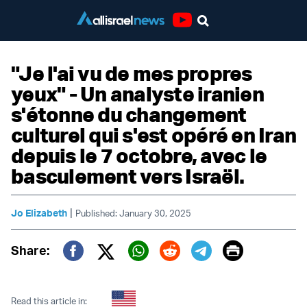
Youtube
"Je l'ai vu de mes propres
yeux" - Un analyste iranien
s'étonne du changement
culturel qui s'est opéré en Iran
depuis le 7 octobre, avec le
basculement vers Israël.
|
Jo Elizabeth
Published: January 30, 2025
Print
Share:
Twitter (X)
Facebook
Whatsapp
Reddit
Telegram
Read this article in: