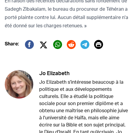
En raison des récentes déclarations sans fondement de
Sadegh Zibakalam, le bureau du procureur de Téhéran a
porté plainte contre lui. Aucun détail supplémentaire n'a
été donné sur les charges retenues. »
Print
Share:
Twitter (X)
Facebook
Whatsapp
Reddit
Telegram
Jo Elizabeth
Jo Elizabeth s'intéresse beaucoup à la
politique et aux développements
culturels. Elle a étudié la politique
sociale pour son premier diplôme et a
obtenu une maîtrise en philosophie juive
à l'université de Haïfa, mais elle aime
écrire sur la Bible et son sujet principal,
le Dieu d'Israël. En tant qu'écrivain, Jo