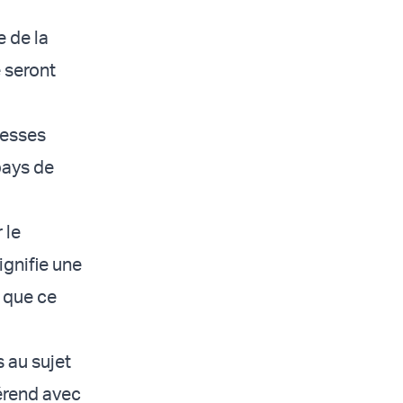
e de la
e seront
messes
pays de
 le
ignifie une
 que ce
 au sujet
férend avec