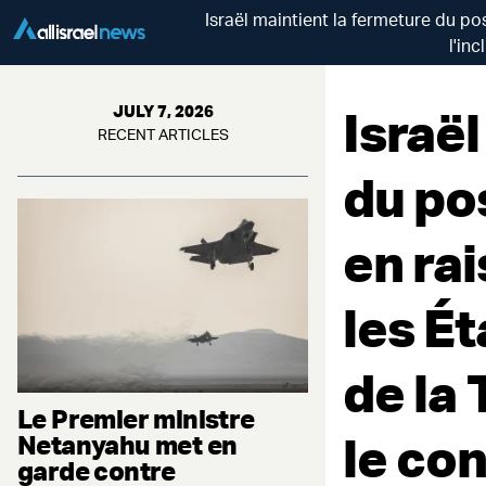
Israël maintient la fermeture du po
l'in
Israël
JULY 7, 2026
RECENT ARTICLES
du po
en ra
les Ét
de la 
Le Premier ministre
le con
Netanyahu met en
garde contre