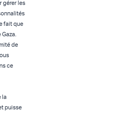
 gérer les
sonnalités
e fait que
e Gaza.
mité de
vous
ns ce
 la
et puisse