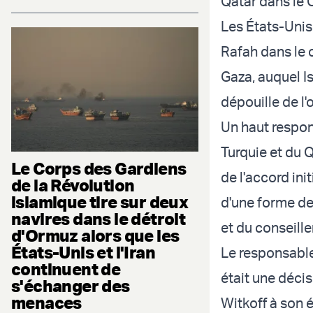
Qatar dans le 
Les États-Unis 
Rafah dans le 
Gaza, auquel I
dépouille de l'
Un haut respon
Turquie et du Q
Le Corps des Gardiens
de l'accord init
de la Révolution
islamique tire sur deux
d'une forme de 
navires dans le détroit
et du conseill
d'Ormuz alors que les
États-Unis et l'Iran
Le responsable
continuent de
était une déci
s'échanger des
menaces
Witkoff à son é