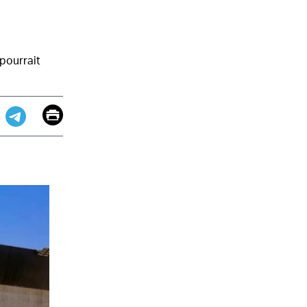
pourrait
Email
Print
app
dit
Telegram