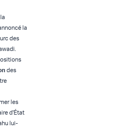
la
annoncé la
turc des
hawadi.
positions
on
des
tre
mer les
ire d'État
hu lui-