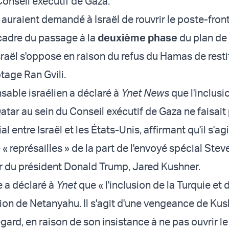
Conseil exécutif de Gaza.
auraient demandé à Israël de rouvrir le poste-fron
cadre du passage à la
deuxième phase
du plan de
sraël s'oppose en raison du refus du Hamas de resti
otage Ran Gvili.
sable israélien a déclaré à
Ynet News
que l'inclusi
atar au sein du Conseil exécutif de Gaza ne faisait
ial entre Israël et les États-Unis, affirmant qu'il s'ag
« représailles » de la part de l'envoyé spécial Stev
er du président Donald Trump, Jared Kushner.
 a déclaré à
Ynet
que « l'inclusion de la Turquie et
sion de Netanyahu. Il s'agit d'une vengeance de Kus
gard, en raison de son insistance à ne pas ouvrir l