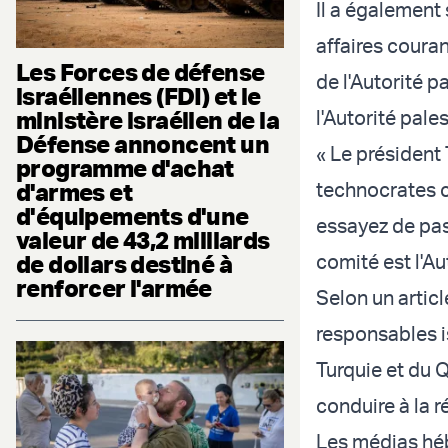
Il a également
affaires coura
Les Forces de défense
de l'Autorité pa
israéliennes (FDI) et le
ministère israélien de la
l'Autorité pale
Défense annoncent un
« Le présiden
programme d'achat
d'armes et
technocrates c
d'équipements d'une
essayez de pas
valeur de 43,2 milliards
de dollars destiné à
comité est l'Au
renforcer l'armée
Selon un articl
responsables is
Turquie et du 
conduire à la 
Les médias héb