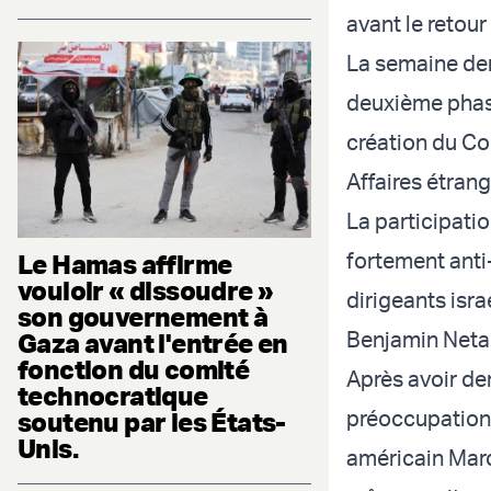
avant le retour 
La semaine der
deuxième phase
création du Con
Affaires étran
La participati
fortement anti
Le Hamas affirme
vouloir « dissoudre »
dirigeants isra
son gouvernement à
Benjamin Neta
Gaza avant l'entrée en
fonction du comité
Après avoir de
technocratique
préoccupations 
soutenu par les États-
Unis.
américain Mar