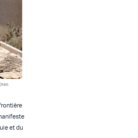
 Oren
frontière
manifeste
uie et du