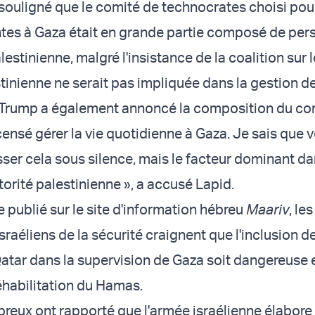
 souligné que le comité de technocrates choisi pour
ntes à Gaza était en grande partie composé de per
lestinienne, malgré l'insistance de la coalition sur l
stinienne ne serait pas impliquée dans la gestion d
t Trump a également annoncé la composition du co
ensé gérer la vie quotidienne à Gaza. Je sais que 
ser cela sous silence, mais le facteur dominant da
torité palestinienne », a accusé Lapid.
e publié sur le site d'information hébreu
Maariv
, les
raéliens de la sécurité craignent que l'inclusion de
Qatar dans la supervision de Gaza soit dangereuse 
réhabilitation du Hamas.
reux ont rapporté que l'armée israélienne élabore