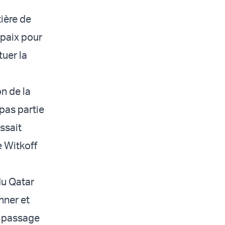
tière de
 paix pour
tuer la
on de la
 pas partie
issait
e Witkoff
 du Qatar
hner et
e passage