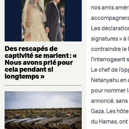
nos amis améri
accompagnera 
Les déclaration
signatures » à 
Des rescapés de
contraindre le 
captivité se marient : «
l'interrogeant s
Nous avons prié pour
cela pendant si
Le chef de l'op
longtemps »
Netanyahu en a
pour nommer la 
annoncé, sans 
Gaza. Les hôte
du Hamas, ont é