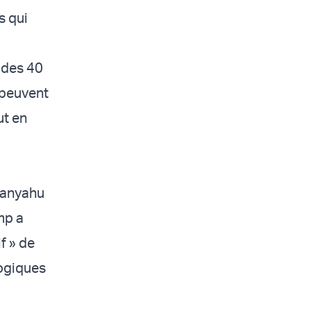
s qui
« des 40
 peuvent
ut en
tanyahu
mp a
f » de
logiques