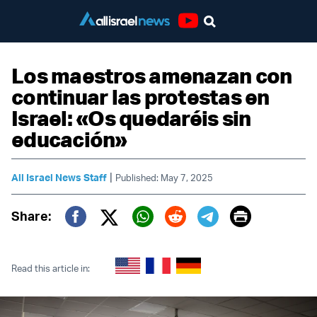
Youtube
Los maestros amenazan con
continuar las protestas en
Israel: «Os quedaréis sin
educación»
|
All Israel News Staff
Published: May 7, 2025
Print
Share:
Twitter (X)
Facebook
Whatsapp
Reddit
Telegram
Read this article in: