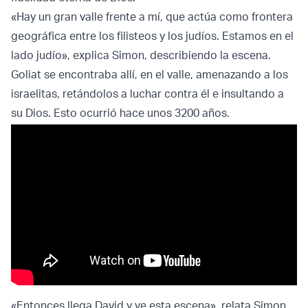
«Hay un gran valle frente a mí, que actúa como frontera
geográfica entre los filisteos y los judíos. Estamos en el
lado judío», explica Simon, describiendo la escena.
Goliat se encontraba allí, en el valle, amenazando a los
israelitas, retándolos a luchar contra él e insultando a
su Dios. Esto ocurrió hace unos 3200 años.
«Entonces llega David y ve esta escena», relata Simon.