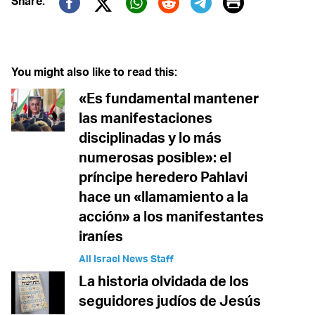
Print
Share:
Twitter (X)
Facebook
Whatsapp
Reddit
Telegram
You might also like to read this:
«Es fundamental mantener
las manifestaciones
disciplinadas y lo más
numerosas posible»: el
príncipe heredero Pahlavi
hace un «llamamiento a la
acción» a los manifestantes
iraníes
All Israel News Staff
La historia olvidada de los
seguidores judíos de Jesús