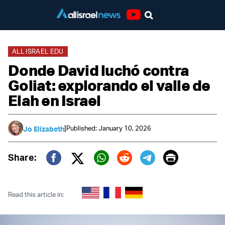
Youtube
ALL ISRAEL EDU
Donde David luchó contra
Goliat: explorando el valle de
Elah en Israel
|
Published: January 10, 2026
Jo Elizabeth
Print
Share:
Twitter (X)
Facebook
Whatsapp
Reddit
Telegram
Read this article in: