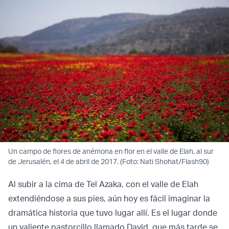
Un campo de flores de anémona en flor en el valle de Elah, al sur
de Jerusalén, el 4 de abril de 2017. (Foto: Nati Shohat/Flash90)
Al subir a la cima de Tel Azaka, con el valle de Elah
extendiéndose a sus pies, aún hoy es fácil imaginar la
dramática historia que tuvo lugar allí. Es el lugar donde
un valiente pastorcillo llamado David, que más tarde se