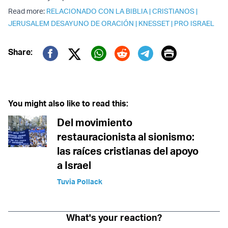
Read more:
RELACIONADO CON LA BIBLIA
|
CRISTIANOS
|
JERUSALEM DESAYUNO DE ORACIÓN
|
KNESSET
|
PRO ISRAEL
Print
Share:
Twitter (X)
Facebook
Whatsapp
Reddit
Telegram
You might also like to read this:
Del movimiento
restauracionista al sionismo:
las raíces cristianas del apoyo
a Israel
Tuvia Pollack