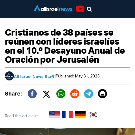
Youtube
Cristianos de 38 países se
reúnen con líderes israelíes
en el 10.º Desayuno Anual de
Oración por Jerusalén
|
Published: May 31, 2026
All Israel News Staff
Print
Share:
Twitter (X)
Facebook
Whatsapp
Reddit
Telegram
Read this article in: