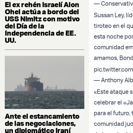
— Conservativ
El ex rehén israelí Alon
Ohel actúa a bordo del
Sussan Ley, líd
USS Nimitz con motivo
del Día de la
tiroteo en el 
Independencia de EE.
esta noche por
UU.
comunidad emb
amamos, Bond
pic.twitter.
— Anthony Al
«Este ataque s
celebrar el «J
para el futuro,
Ante el estancamiento
de las negociaciones,
comunidad judí
un diplomático iraní