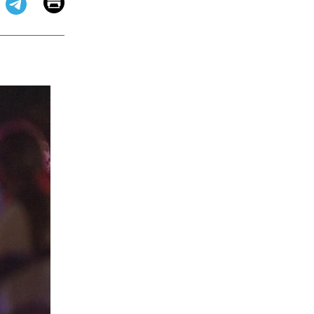
Email
Print
app
dit
Telegram