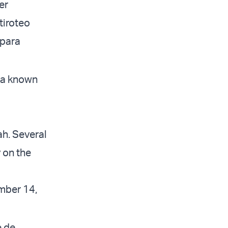
er
tiroteo
 para
rea known
h. Several
 on the
ber 14,
e de