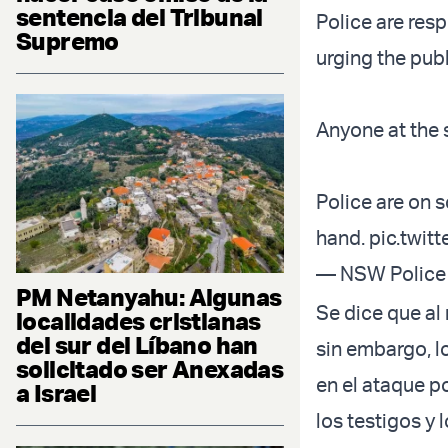
sentencia del Tribunal
Police are res
Supremo
urging the publ
Anyone at the 
Police are on 
hand.
pic.twit
— NSW Police 
PM Netanyahu: Algunas
Se dice que al
localidades cristianas
del sur del Líbano han
sin embargo, l
solicitado ser Anexadas
en el ataque p
a Israel
los testigos y