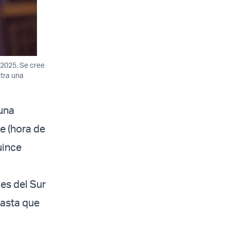
 2025. Se cree
tra una
 una
e (hora de
uince
es del Sur
hasta que