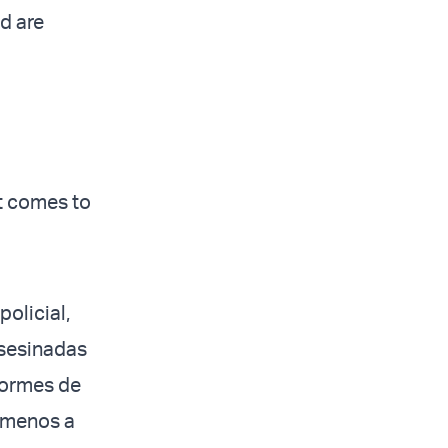
d are
it comes to
olicial,
asesinadas
nformes de
l menos a