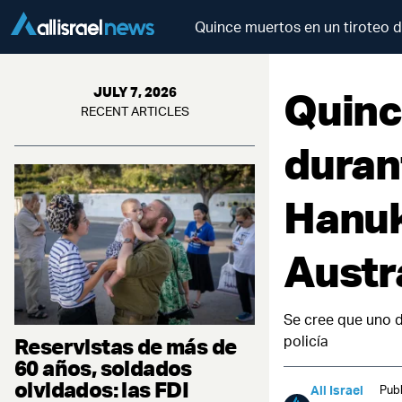
Quince muertos en un tiroteo d
Quinc
JULY 7, 2026
RECENT ARTICLES
duran
Hanuk
Austr
Se cree que uno de
policía
Reservistas de más de
60 años, soldados
olvidados: las FDI
All Israel
Publ