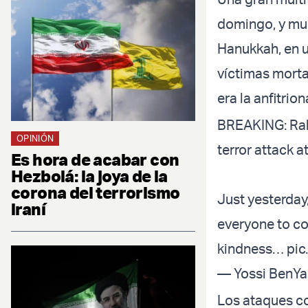
domingo, y muc
Hanukkah, en u
víctimas morta
era la anfitrio
BREAKING: Rabb
OPINIÓN
terror attack 
Es hora de acabar con
Hezbolá: la joya de la
corona del terrorismo
Just yesterday
iraní
everyone to com
kindness…
pic
— Yossi BenYa
Los ataques co