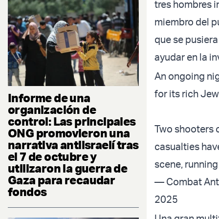
tres hombres in
miembro del pú
que se pusiera
ayudar en la in
An ongoing nig
for its rich J
Informe de una
organización de
control: Las principales
Two shooters o
ONG promovieron una
narrativa antiisraelí tras
casualties hav
el 7 de octubre y
scene, running 
utilizaron la guerra de
Gaza para recaudar
— Combat Ant
fondos
2025
Una gran multi