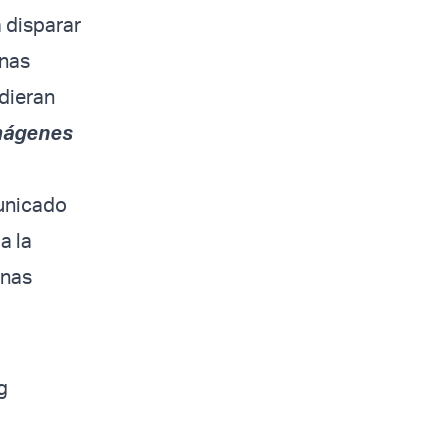
 disparar
onas
udieran
imágenes
municado
a la
onas
g