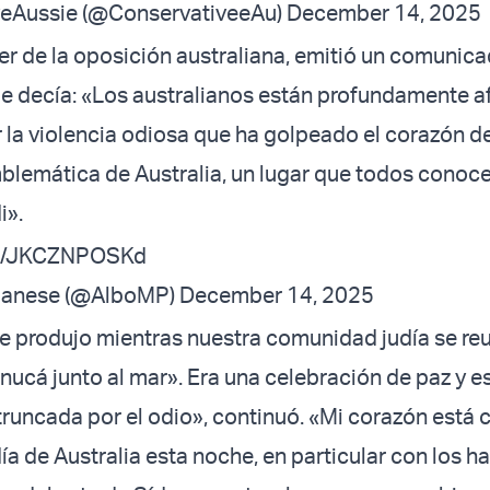
eAussie (@ConservativeeAu)
December 14, 2025
er de la oposición australiana, emitió un comunica
que decía: «Los australianos están profundamente a
 la violencia odiosa que ha golpeado el corazón d
lemática de Australia, un lugar que todos conoc
i».
com/JKCZNPOSKd
banese (@AlboMP)
December 14, 2025
e produjo mientras nuestra comunidad judía se re
anucá junto al mar». Era una celebración de paz y 
 truncada por el odio», continuó. «Mi corazón está 
a de Australia esta noche, en particular con los h