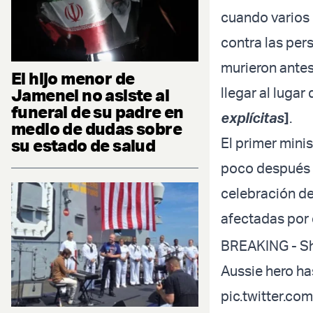
cuando varios
contra las per
murieron antes
El hijo menor de
llegar al lugar
Jamenei no asiste al
funeral de su padre en
explícitas
]
.
medio de dudas sobre
El primer mini
su estado de salud
poco después d
celebración de
afectadas por e
BREAKING - Sh
Aussie hero has
pic.twitter.c