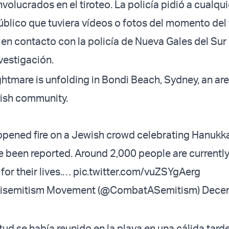
volucrados en el tiroteo. La policía pidió a cualqui
blico que tuviera vídeos o fotos del momento del 
 en contacto con la policía de Nueva Gales del Sur
vestigación.
htmare is unfolding in Bondi Beach, Sydney, an a
ewish community.
pened fire on a Jewish crowd celebrating Hanukka
e been reported. Around 2,000 people are currently
for their lives.…
pic.twitter.com/vuZSYgAerg
isemitism Movement (@CombatASemitism)
Decem
tud se había reunido en la playa en una cálida tard