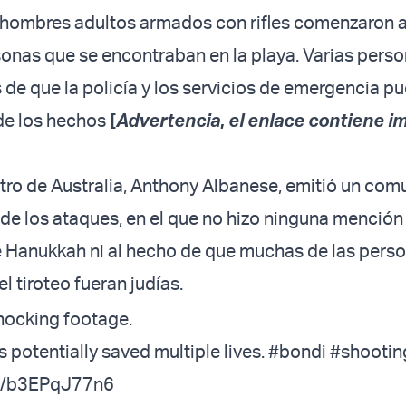
 hombres adultos armados con rifles comenzaron a
sonas que se encontraban en la playa. Varias pers
 de que la policía y los servicios de emergencia p
 de los hechos
[
Advertencia
,
el enlace contiene 
stro de Australia, Anthony Albanese, emitió un co
e los ataques, en el que no hizo ninguna mención 
 Hanukkah ni al hecho de que muchas de las pers
l tiroteo fueran judías.
ocking footage.
 potentially saved multiple lives.
#bondi
#shootin
om/b3EPqJ77n6