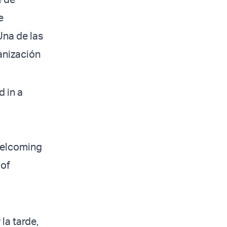
e
Una de las
anización
 in a
 welcoming
 of
la tarde,