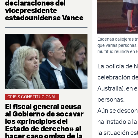
declaraciones del
vicepresidente
estadounidense Vance
Escenas callejeras t
que varias personas
multitud reunida en 
La policía de 
celebración de
Australia), en
CRISIS CONSTITUCIONAL
personas.
El fiscal general acusa
Aún se descono
al Gobierno de socavar
los «principios del
ha instado a l
Estado de derecho» al
la situación es
hacer caso omiso de la