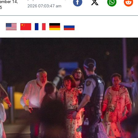
ember 14,
2026 07:03:47 am
Twitter (X)
Facebook
Whats
Red
5