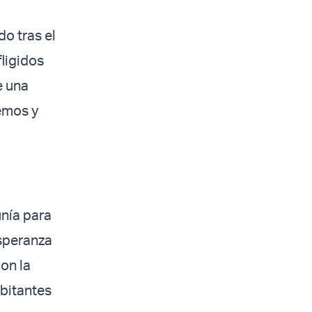
do tras el
fligidos
e una
emos y
unía para
esperanza
con la
abitantes