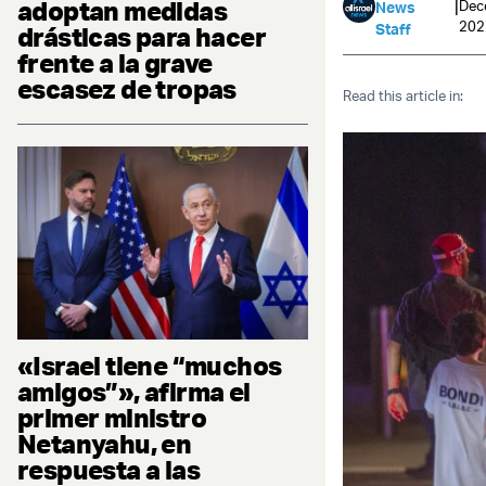
adoptan medidas
|
Dec
News
202
Staff
drásticas para hacer
frente a la grave
escasez de tropas
Read this article in:
«Israel tiene “muchos
amigos”», afirma el
primer ministro
Netanyahu, en
respuesta a las