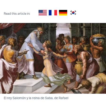
Twitter (X)
Facebook
Whatsapp
Reddit
Telegram
Read this article in:
El rey Salomón y la reina de Saba, de Rafael