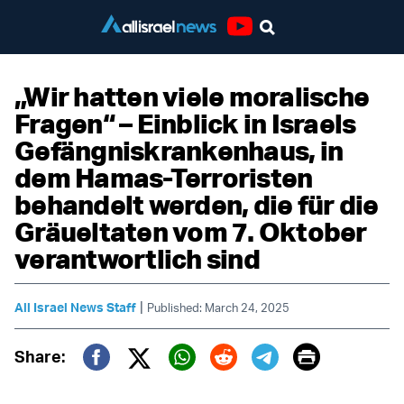
Youtube
„Wir hatten viele moralische
Fragen“ – Einblick in Israels
Gefängniskrankenhaus, in
dem Hamas-Terroristen
behandelt werden, die für die
Gräueltaten vom 7. Oktober
verantwortlich sind
|
All Israel News Staff
Published: March 24, 2025
Print
Share:
Twitter (X)
Facebook
Whatsapp
Reddit
Telegram