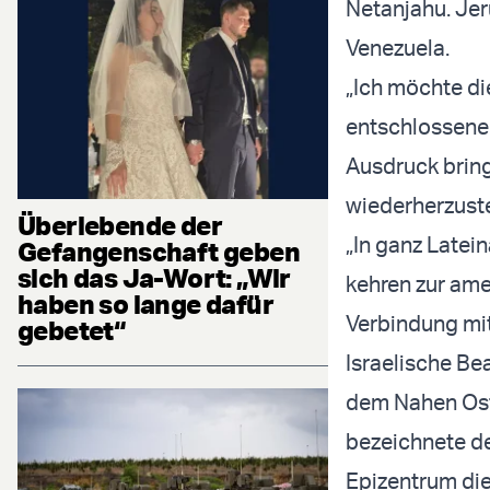
Netanjahu. Jer
Venezuela.
„Ich möchte di
entschlossene
Ausdruck bring
wiederherzuste
Überlebende der
„In ganz Latei
Gefangenschaft geben
sich das Ja-Wort: „Wir
kehren zur ame
haben so lange dafür
Verbindung mit
gebetet“
Israelische Be
dem Nahen Ost
bezeichnete de
Epizentrum die