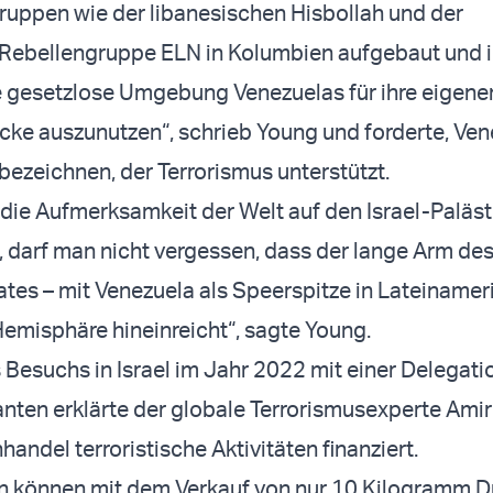
uppen wie der libanesischen Hisbollah und der
 Rebellengruppe ELN in Kolumbien aufgebaut und 
e gesetzlose Umgebung Venezuelas für ihre eigene
ke auszunutzen“, schrieb Young und forderte, Ven
 bezeichnen, der Terrorismus unterstützt.
die Aufmerksamkeit der Welt auf den Israel-Paläst
et, darf man nicht vergessen, dass der lange Arm de
tes – mit Venezuela als Speerspitze in Lateinamerik
Hemisphäre hineinreicht“, sagte Young.
Besuchs in Israel im Jahr 2022 mit einer Delegati
lanten erklärte der globale Terrorismusexperte Amir
andel terroristische Aktivitäten finanziert.
n können mit dem Verkauf von nur 10 Kilogramm 