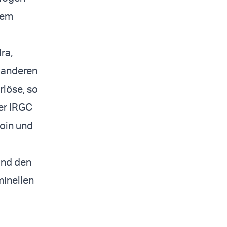
nem
ra,
d anderen
rlöse, so
der IRGC
roin und
und den
minellen