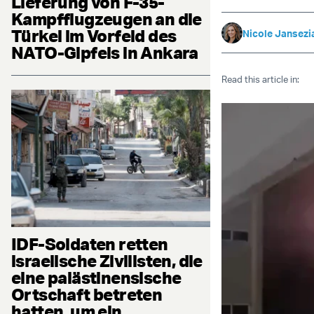
Lieferung von F-35-
Kampfflugzeugen an die
Türkei im Vorfeld des
Nicole Jansezi
NATO-Gipfels in Ankara
Read this article in:
IDF-Soldaten retten
israelische Zivilisten, die
eine palästinensische
Ortschaft betreten
hatten, um ein