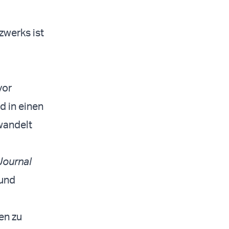
zwerks ist
vor
d in einen
wandelt
Journal
 und
en zu