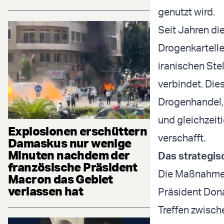
genutzt wird.
Seit Jahren di
Drogenkartelle
iranischen Ste
verbindet. Die
Drogenhandel,
und gleichzeit
Explosionen erschüttern
verschafft.
Damaskus nur wenige
Minuten nachdem der
Das strategis
französische Präsident
Die Maßnahme 
Macron das Gebiet
verlassen hat
Präsident Don
Treffen zwisch