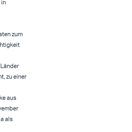
 in
aten zum
htigkeit
e Länder
, zu einer
ke aus
ovember
a als