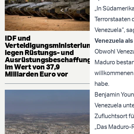
„In Südamerika
Terrorstaaten 
Venezuela“, sa
IDF und
Venezuela als
Verteidigungsministerium
Obwohl Venezue
legen Rüstungs- und
Ausrüstungsbeschaffung
Maduro bestand
im Wert von 37,9
willkommenen Z
Milliarden Euro vor
habe.
Benjamin You
Venezuela unte
Zufluchtsort fü
„Das Maduro-Re