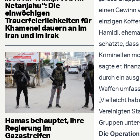
Netanjahu“: Die
einen Gewinn vo
einwöchigen
Trauerfeierlichkeiten für
einzigen Koffe
Khamenei dauern an im
Hamidi, ehemal
Iran und im Irak
schätzte, dass
Kriminellen mo
sagte er, fina
durch ein ausg
Waffen umfass
„Vielleicht ha
Vereinigten St
Hamas behauptet, ihre
Gruppen unter
Regierung im
Die Operation
Gazastreifen