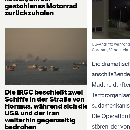
gestohlenes Motorrad
zurückzuholen
US-Angriffe während
Caracas, Venezuela. 
Die dramatisc
anschließende
Maduro dürften
Die IRGC beschießt zwei
Terrororganisa
Schiffe in der Straße von
Hormus, während sich die
südamerikanis
USA und der Iran
Die Operation 
weiterhin gegenseitig
bedrohen
stören, der vo