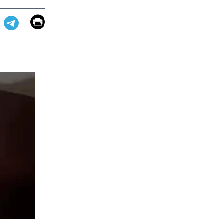
Email
Print
app
dit
Telegram