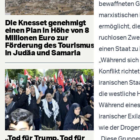
bewaffneten Gr
marxistischen
Die Knesset genehmigt
ermöglicht, di
einen Plan in Höhe von 8
Millionen Euro zur
ruchlosen Zwec
Förderung des Tourismus
einen Staat zu
in Judäa und Samaria
„Während sich 
Konflikt richt
iranischen Staa
die westliche 
Während eines 
iranischer Exi
wie der Drogenh
„Tod für Trump, Tod für
„Diese Gruppe