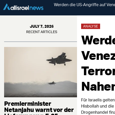
Werden die US-Angriffe auf Ven
JULY 7, 2026
ANALYSE
RECENT ARTICLES
Werde
Venez
Terro
Nahen
Für Israelis gelt
Premierminister
Hisbollah und die
Netanjahu warnt vor der
Drogenhandel fin