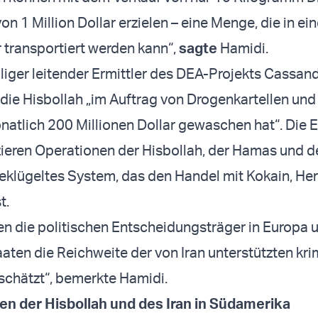
n 1 Million Dollar erzielen – eine Menge, die in ei
r transportiert werden kann“,
sagte
Hamidi.
iger leitender Ermittler des DEA-Projekts Cassand
 die Hisbollah „im Auftrag von Drogenkartellen un
natlich 200 Millionen Dollar gewaschen hat“. Die E
nzieren Operationen der Hisbollah, der Hamas und 
eklügeltes System, das den Handel mit Kokain, He
t.
ben die politischen Entscheidungsträger in Europa 
aaten die Reichweite der von Iran unterstützten kri
schätzt“, bemerkte Hamidi.
en der Hisbollah und des Iran in Südamerika