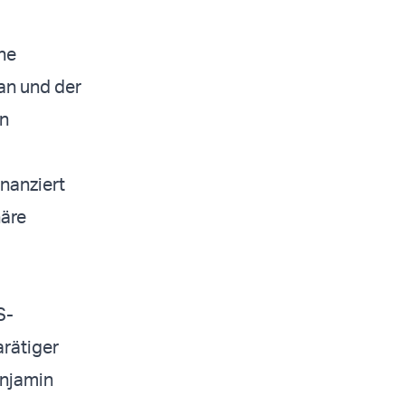
he
an und der
on
nanziert
häre
S-
rätiger
enjamin