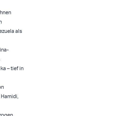
ihnen
n
ezuela als
ina-
s
a – tief in
on
 Hamidi,
Drogen