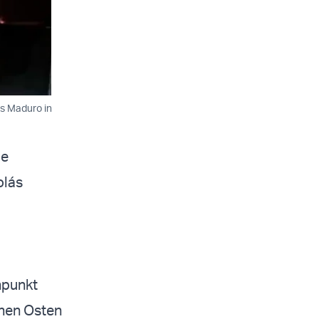
s Maduro in
ie
olás
npunkt
ahen Osten