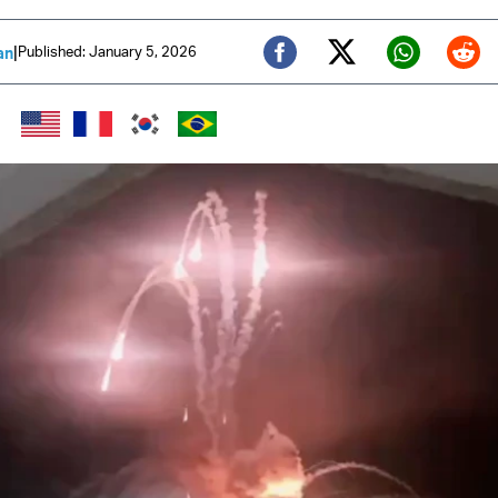
|
Published: January 5, 2026
an
Twitter (X)
Facebook
Whats
Red