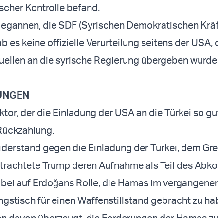
ischer Kontrolle befand.
 begannen, die SDF (Syrischen Demokratischen Kräf
b es keine offizielle Verurteilung seitens der USA, 
quellen an die syrische Regierung übergeben wurden“
UNGEN
ktor, der die Einladung der USA an die Türkei so gu
Rückzahlung.
Widerstand gegen die Einladung der Türkei, dem G
betrachtete Trump deren Aufnahme als Teil des Ab
bei auf Erdoğans Rolle, die Hamas im vergangene
gstisch für einen Waffenstillstand gebracht zu ha
hn davon überzeugt, die Forderungen der Hamas zu