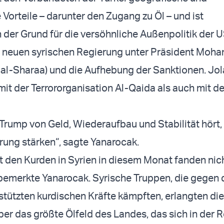
 Vorteile – darunter den Zugang zu Öl – und ist
 der Grund für die versöhnliche Außenpolitik der 
 neuen syrischen Regierung unter Präsident Moh
al-Sharaa) und die Aufhebung der Sanktionen. Jol
mit der Terrororganisation Al-Qaida als auch mit d
rump von Geld, Wiederaufbau und Stabilität hört, w
rung stärken“, sagte Yanarocak.
 den Kurden in Syrien in diesem Monat fanden nich
bemerkte Yanarocak. Syrische Truppen, die gegen 
tützten kurdischen Kräfte kämpften, erlangten d
über das größte Ölfeld des Landes, das sich in der 