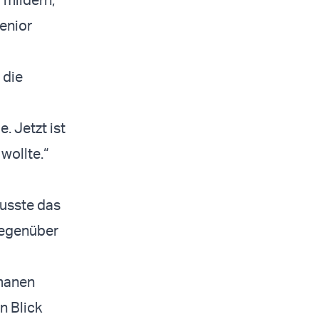
enior
 die
. Jetzt ist
wollte.“
wusste das
 gegenüber
smanen
n Blick