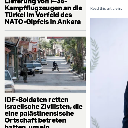
Lieferung von F-35-
Kampfflugzeugen an die
Read this article in:
Türkei im Vorfeld des
NATO-Gipfels in Ankara
IDF-Soldaten retten
israelische Zivilisten, die
eine palästinensische
Ortschaft betreten
hatten, um ein