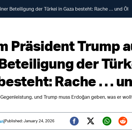
ner Beteiligung der Türkei in Gaza besteht: Rache … und Öl
 Präsident Trump a
Beteiligung der Türk
besteht: Rache … un
die Gegenleistung, und Trump muss Erdoğan geben, was er wollt
|
Published: January 24, 2026
an
Twitter (X)
Facebook
Whats
Red