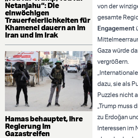
Netanjahu“: Die
von der winzig
einwöchigen
gesamte Region
Trauerfeierlichkeiten für
Khamenei dauern an im
Engagement
ü
Iran und im Irak
Mittelmeerraum
Gaza würde daz
vergrößern.
„Internationale
dazu, sie als 
Puzzles nicht a
„Trump muss di
zu Erdoğan und
Hamas behauptet, ihre
Regierung im
Interessen im N
Gazastreifen