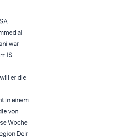
USA
ammed al
ani war
em IS
ill er die
t in einem
die von
iese Woche
Region Deir