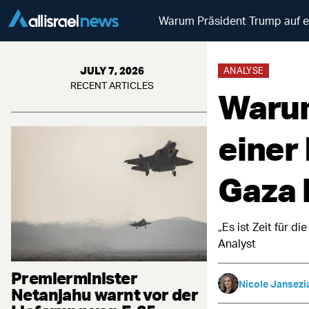
Warum Präsident Trump auf ei
JULY 7, 2026
ANALYSE
RECENT ARTICLES
Warum
einer 
Gaza 
„Es ist Zeit für 
Analyst
Premierminister
Nicole Jansezi
Netanjahu warnt vor der