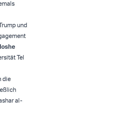
iemals
 Trump und
ngagement
oshe
rsität Tel
 die
eßlich
ashar al-