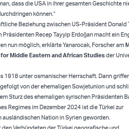
 man, dass die USA in ihrer gesamten Geschichte n
durchdringen können.“
aftliche Beziehung zwischen US-Präsident Donald
n Präsidenten Recep Tayyip Erdoğan macht ein E
ien nun möglich, erklärte Yanarocak, Forscher am
M
for Middle Eastern and African Studies
der Unive
is 1918 unter osmanischer Herrschaft. Dann griffen
 gefolgt von der ehemaligen Sowjetunion und schli
dem Sturz des ehemaligen syrischen Präsidenten B
es Regimes im Dezember 2024 ist die Türkei zur
 ausländischen Nation in Syrien geworden.
t den Verbündeten der Türkei geografische und