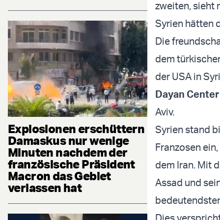
zweiten, sieht
Syrien hätten 
Die freundsch
dem türkische
der USA in Syr
Dayan Center 
Aviv.
Explosionen erschüttern
Syrien stand b
Damaskus nur wenige
Franzosen ein,
Minuten nachdem der
französische Präsident
dem Iran. Mit 
Macron das Gebiet
Assad und sein
verlassen hat
bedeutendsten
Dies versprich