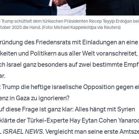
 Trump schüttelt dem türkischen Präsidenten Recep Tayyip Erdoğan be
tober 2025 die Hand. (Foto: Michael Kappeler/dpa via Reuters)
ündung des Friedensrats mit Einladungen an eine 
eiten und Politikern aus aller Welt voranschreitet,
ich Israel ganz besonders auf zwei bestimmte Empf
r.
Trump die heftige israelische Opposition gegen e
enz in Gaza zu ignorieren?
f diese Frage ist ganz klar: Alles hängt mit Syrien
lärte der Türkei-Experte Hay Eytan Cohen Yanaro
L ISRAEL NEWS
. Vergleicht man seine erste Amtsze