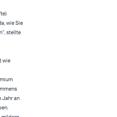
te)
da, wie Sie
, stellte
t wie
remium
kommens
n Jahr an
ben.
 mildern,