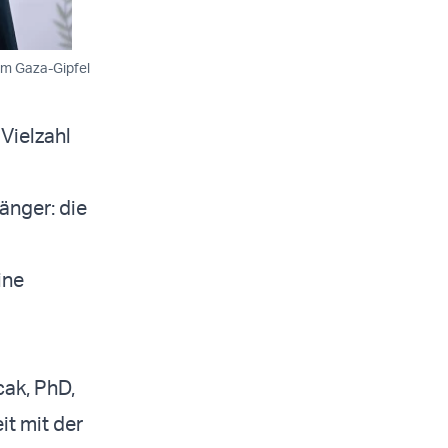
im Gaza-Gipfel
Vielzahl
änger: die
ine
cak, PhD,
it mit der