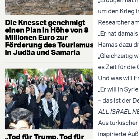
um den Krieg i
Die Knesset genehmigt
Researcher am 
einen Plan in Höhe von 8
„Er hat damals
Millionen Euro zur
Förderung des Tourismus
Hamas dazu dr
in Judäa und Samaria
„Gleichzeitig 
es Zeit für di
Und was will 
„Er will in Syr
– das ist der 
ALL ISRAEL 
Aus türkischer
inspirierte Au
„Tod für Trump, Tod für