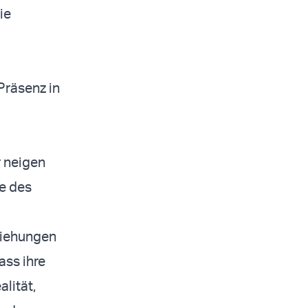
ie
Präsenz in
r neigen
le des
ziehungen
ass ihre
alität,