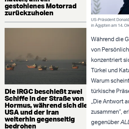
gestohlenes Motorrad
zurückzuholen
US-Präsident Donald
in Ägypten am 14. Ok
Während die Gr
von Persönlichk
konzentriert s
Türkei und Kata
Warum scheint 
Die IRGC beschießt zwei
türkische Präs
Schiffe in der Straße von
„Die Antwort au
Hormus, während sich die
USA und der Iran
zusammen“, erk
weiterhin gegenseitig
gegenüber
AL
bedrohen