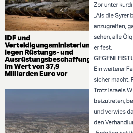
Zor unter kurd
„Als die Syrer
anzugreifen, ga
sehen, alle Öl
IDF und
Verteidigungsministerium
er fest.
legen Rüstungs- und
GEGENLEIST
Ausrüstungsbeschaffung
im Wert von 37,9
Ein weiterer Fa
Milliarden Euro vor
sicher macht: 
Trotz Israels 
beizutreten, 
und verwies da
den Verhandlun
„Erdoğan hat i