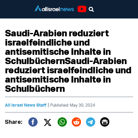
Youtube
Saudi-Arabien reduziert
israelfeindliche und
antisemitische Inhalte in
SchulbüchernSaudi-Arabien
reduziert israelfeindliche und
antisemitische Inhalte in
Schulbüchern
|
All Israel News Staff
Published: May 30, 2024
Print
Share:
Twitter (X)
Facebook
Whatsapp
Reddit
Telegram