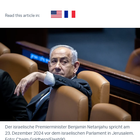
Twitter (X)
Facebook
Whatsapp
Reddit
Telegram
Read this article in:
Der israelische Premierminister Benjamin Netanjahu spricht am
23. Dezember 2024 vor dem israelischen Parlament in Jerusalem.
Foto: Chaim Goldberg/Flash90