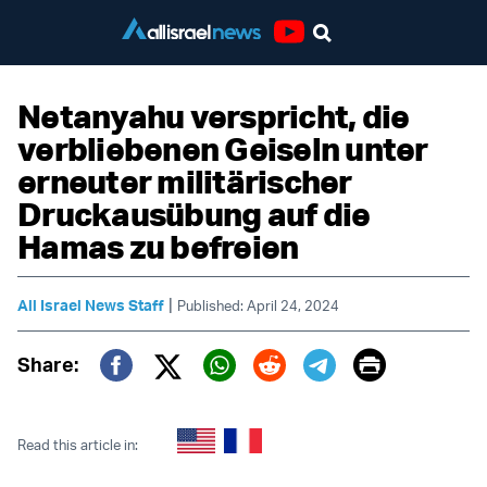
Youtube
Netanyahu verspricht, die
verbliebenen Geiseln unter
erneuter militärischer
Druckausübung auf die
Hamas zu befreien
|
All Israel News Staff
Published: April 24, 2024
Print
Share:
Twitter (X)
Facebook
Whatsapp
Reddit
Telegram
Read this article in: