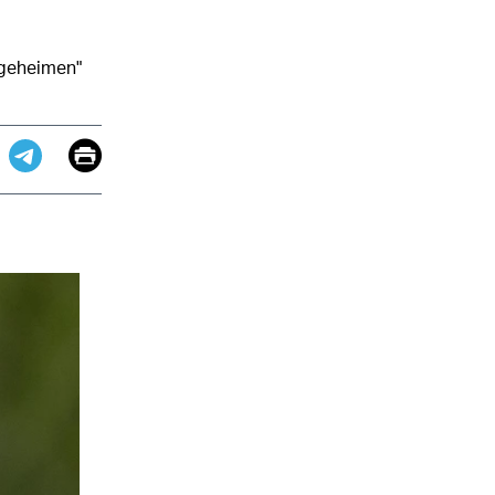
 geheimen"
Email
Print
app
dit
Telegram