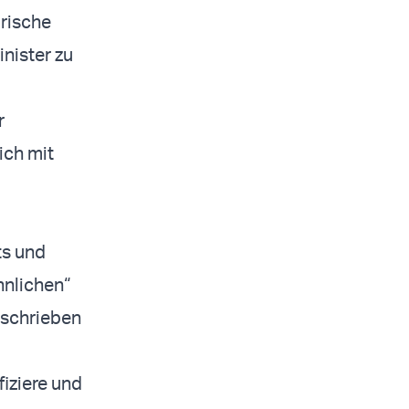
ärische
nister zu
r
ich mit
ts und
hnlichen“
eschrieben
iziere und