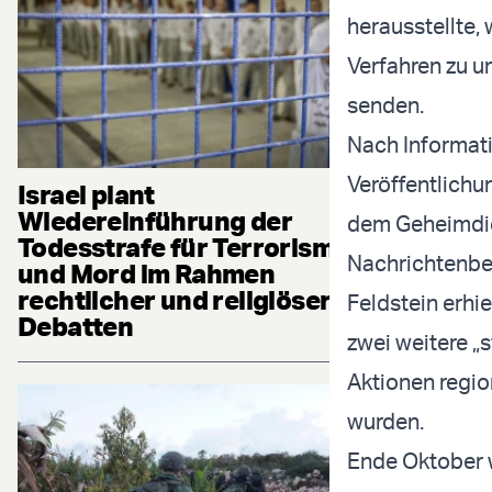
herausstellte,
Verfahren zu u
senden.
Nach Informati
Veröffentlichu
Israel plant
Wiedereinführung der
dem Geheimdie
Todesstrafe für Terrorismus
Nachrichtenbe
und Mord im Rahmen
rechtlicher und religiöser
Feldstein erhi
Debatten
zwei weitere „
Aktionen regio
wurden.
Ende Oktober w