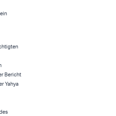
ein
chtigten
m
er Bericht
er Yahya
 des