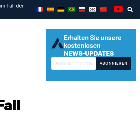
im Fall der
Se
Youtube
Erhalten Sie unsere
kostenlosen
NEWS-UPDATES
ABONNIEREN
Fall