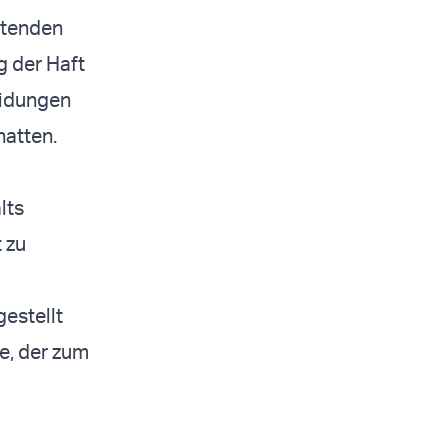
eltenden
g der Haft
eidungen
hatten.
lts
 zu
estellt
e, der zum