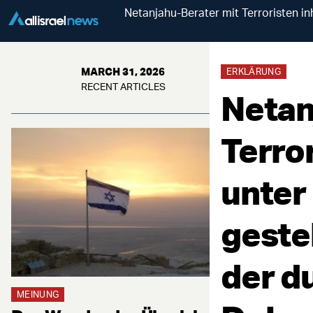
Netanjahu-Berater mit Terroristen in
MARCH 31, 2026
ERKLÄRUNG
RECENT ARTICLES
Netan
Terror
unter
gestel
der d
MEINUNG