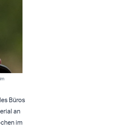
 im
des Büros
erial an
ochen im