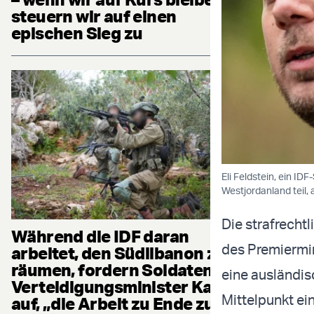
steuern wir auf einen
epischen Sieg zu
Eli Feldstein, ein I
Westjordanland teil
Die strafrecht
Während die IDF daran
des Premiermin
arbeitet, den Südlibanon zu
räumen, fordern Soldaten
eine ausländis
Verteidigungsminister Katz
Mittelpunkt e
auf, „die Arbeit zu Ende zu