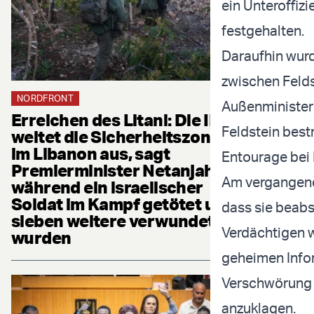
ein Unteroffizi
festgehalten.
Daraufhin wurd
zwischen Felds
NORDFRONT
Außenminister
Erreichen des Litani: Die IDF
Feldstein bestr
weitet die Sicherheitszone
im Libanon aus, sagt
Entourage bei 
Premierminister Netanjahu,
Am vergangenen
während ein israelischer
Soldat im Kampf getötet und
dass sie beabs
sieben weitere verwundet
Verdächtigen 
wurden
geheimen Infor
Verschwörung 
anzuklagen.