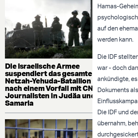
Hamas-Geheimd
psychologische
auf den ehemal
werden kann.
Die IDF stellte
Die israelische Armee
war - doch dan
suspendiert das gesamte
ankündigte, es
Netzah-Yehuda-Bataillon
nach einem Vorfall mit CNN-
Dokuments als T
Journalisten in Judäa und
Einflusskampa
Samaria
Die IDF und de
übernahm, beh
durchgesickert