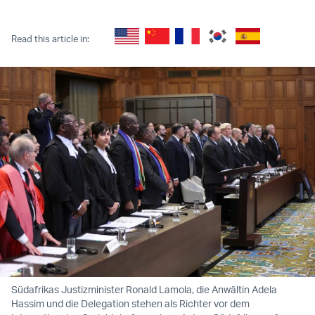
Twitter (X)
Facebook
Whatsapp
Reddit
Telegram
Read this article in:
Südafrikas Justizminister Ronald Lamola, die Anwältin Adela
Hassim und die Delegation stehen als Richter vor dem