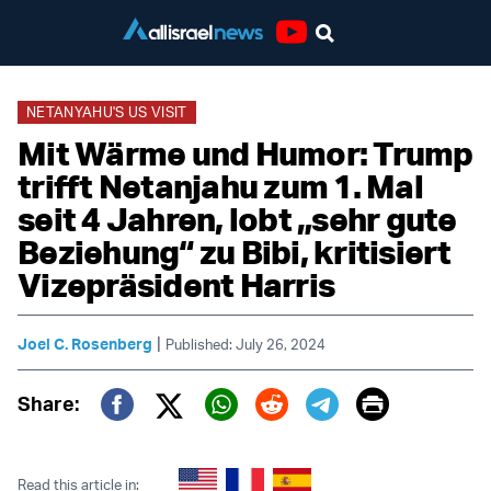
Youtube
NETANYAHU'S US VISIT
Mit Wärme und Humor: Trump
trifft Netanjahu zum 1. Mal
seit 4 Jahren, lobt „sehr gute
Beziehung“ zu Bibi, kritisiert
Vizepräsident Harris
|
Joel C. Rosenberg
Published: July 26, 2024
Print
Share:
Twitter (X)
Facebook
Whatsapp
Reddit
Telegram
Read this article in: