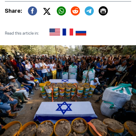
Print
Share:
Twitter (X)
Facebook
Whatsapp
Reddit
Telegram
Read this article in: