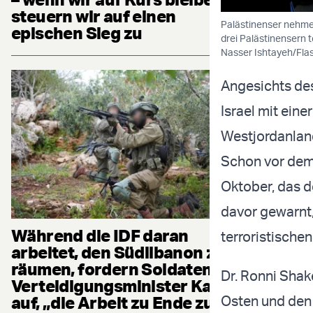
steuern wir auf einen
Palästinenser nehme
epischen Sieg zu
drei Palästinensern t
Nasser Ishtayeh/Fla
Angesichts des
Israel mit ein
Westjordanland
Schon vor dem 
Oktober, das d
davor gewarnt,
Während die IDF daran
terroristische
arbeitet, den Südlibanon zu
räumen, fordern Soldaten
Dr. Ronni Shak
Verteidigungsminister Katz
auf, „die Arbeit zu Ende zu
Osten und den 