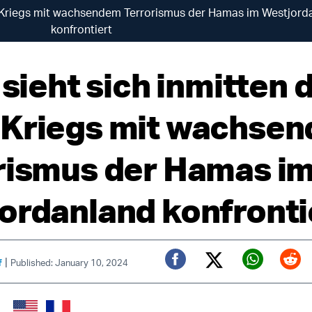
za-Kriegs mit wachsendem Terrorismus der Hamas im Westjord
konfrontiert
 sieht sich inmitten 
Kriegs mit wachse
rismus der Hamas i
ordanland konfronti
|
f
Published: January 10, 2024
Twitter (X)
Facebook
Whats
Red