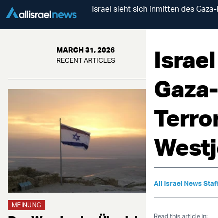
Israel sieht sich inmitten des Ga
Israel
MARCH 31, 2026
RECENT ARTICLES
Gaza-
Terro
Westj
All Israel News Staf
MEINUNG
Read this article in: