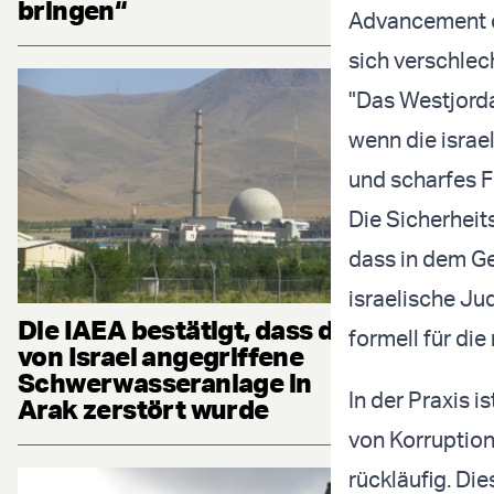
bringen“
Advancement of
sich verschlec
"Das Westjorda
wenn die israe
und scharfes Fe
Die Sicherheit
dass in dem Ge
israelische Ju
Die IAEA bestätigt, dass die
formell für di
von Israel angegriffene
Schwerwasseranlage in
In der Praxis 
Arak zerstört wurde
von Korruption
rückläufig. Di