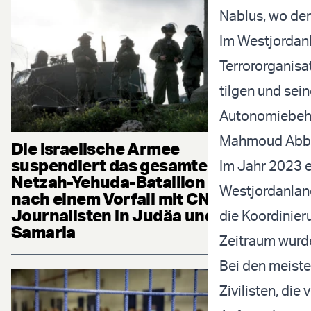
Nablus, wo de
Im Westjordanl
Terrororganisat
tilgen und sei
Autonomiebehö
Mahmoud Abba
Die israelische Armee
suspendiert das gesamte
Im Jahr 2023 e
Netzah-Yehuda-Bataillon
Westjordanland
nach einem Vorfall mit CNN-
Journalisten in Judäa und
die Koordinier
Samaria
Zeitraum wurde
Bei den meiste
Zivilisten, die