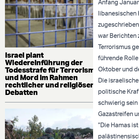
Anfang Januar
libanesischen H
zugeschrieben 
war Berichten
Terrorismus ge
Israel plant
führende Rolle
Wiedereinführung der
Todesstrafe für Terrorismus
Oktober und de
und Mord im Rahmen
Die israelisch
rechtlicher und religiöser
Debatten
politische Kra
schwierig sein
Gazastreifen u
"Die Hamas ist
palästinensisc