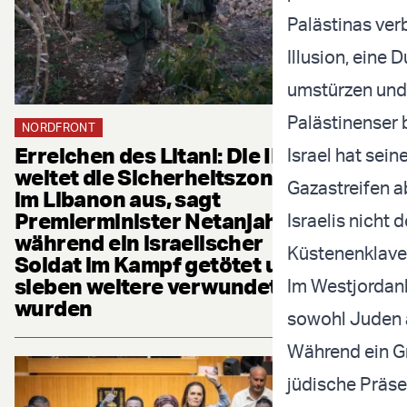
Palästinas ver
Illusion, eine
umstürzen und 
Palästinenser b
NORDFRONT
Erreichen des Litani: Die IDF
Israel hat sei
weitet die Sicherheitszone
Gazastreifen a
im Libanon aus, sagt
Premierminister Netanjahu,
Israelis nicht
während ein israelischer
Küstenenklave
Soldat im Kampf getötet und
sieben weitere verwundet
Im Westjordanla
wurden
sowohl Juden a
Während ein Gr
jüdische Präse