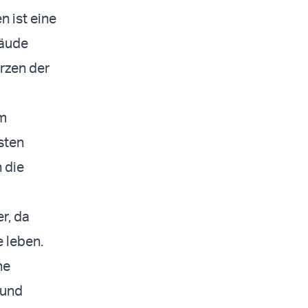
n ist eine
bäude
rzen der
em
sten
 die
r, da
e leben.
ne
 und