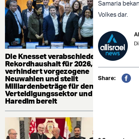
Samaria bekann
Volkes dar.
Al
Di
Die Knesset verabschiedet
Rekordhaushalt für 2026,
verhindert vorgezogene
Neuwahlen und stellt
Share:
Milliardenbeträge für den
Fac
Verteidigungssektor und die
Haredim bereit