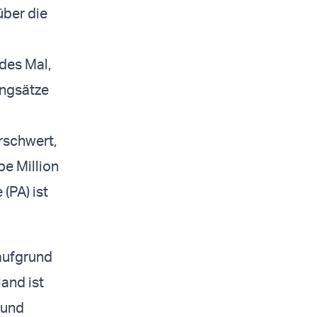
über die
des Mal,
engsätze
rschwert,
be Million
(PA) ist
 aufgrund
and ist
 und