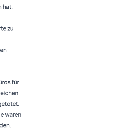
 hat.
rte zu
ten
üros für
leichen
etötet.
ge waren
rden.