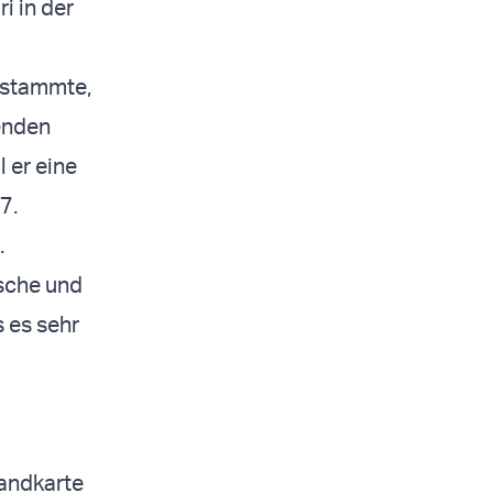
ri
in der
d stammte,
enden
 er eine
7.
.
ische und
 es sehr
Landkarte