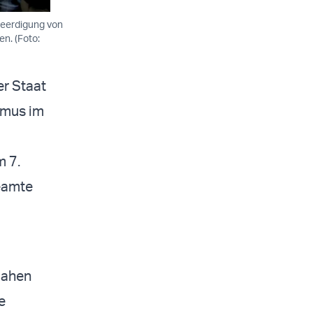
Beerdigung von
en. (Foto:
er Staat
smus im
m 7.
beamte
Nahen
e