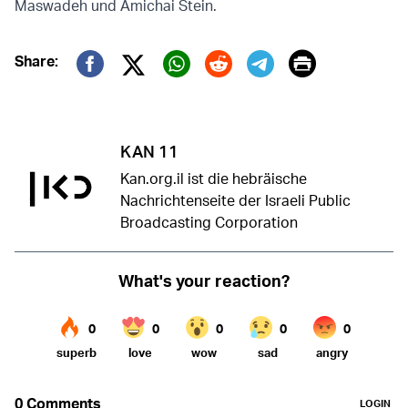
Maswadeh und Amichai Stein.
Print
Share:
Twitter (X)
Facebook
Whatsapp
Reddit
Telegram
KAN 11
Kan.org.il ist die hebräische
Nachrichtenseite der Israeli Public
Broadcasting Corporation