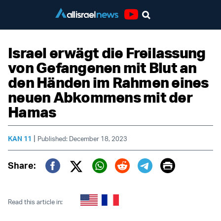
Youtube
Israel erwägt die Freilassung
von Gefangenen mit Blut an
den Händen im Rahmen eines
neuen Abkommens mit der
Hamas
|
KAN 11
Published: December 18, 2023
Print
Share:
Twitter (X)
Facebook
Whatsapp
Reddit
Telegram
Read this article in: