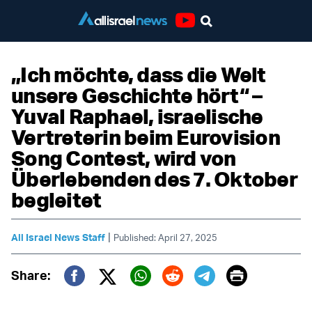
Youtube
„Ich möchte, dass die Welt
unsere Geschichte hört“ –
Yuval Raphael, israelische
Vertreterin beim Eurovision
Song Contest, wird von
Überlebenden des 7. Oktober
begleitet
|
All Israel News Staff
Published: April 27, 2025
Print
Share:
Twitter (X)
Facebook
Whatsapp
Reddit
Telegram