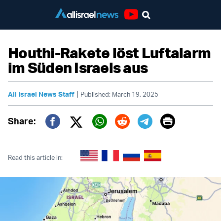
Youtube
Houthi-Rakete löst Luftalarm
im Süden Israels aus
|
All Israel News Staff
Published: March 19, 2025
Print
Share:
Twitter (X)
Facebook
Whatsapp
Reddit
Telegram
Read this article in: