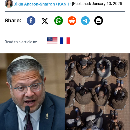
|
Published: January 13, 2026
Dikla Aharon-Shafran / KAN 11
Print
Share:
Twitter (X)
Facebook
Whatsapp
Reddit
Telegram
Read this article in: