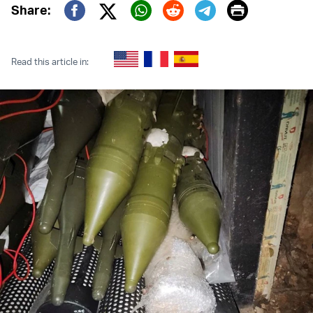
Print
Share:
Twitter (X)
Facebook
Whatsapp
Reddit
Telegram
Read this article in: