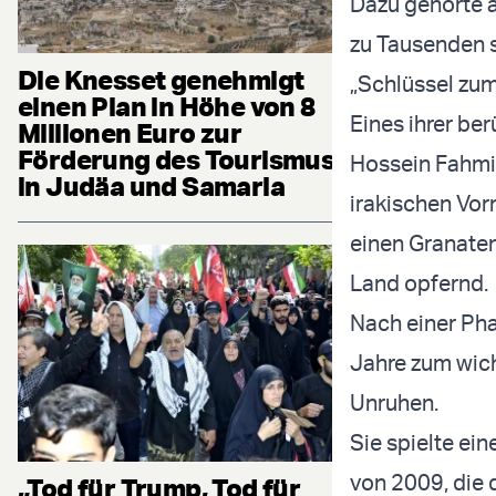
Dazu gehörte a
zu Tausenden st
Die Knesset genehmigt
„Schlüssel zum
einen Plan in Höhe von 8
Eines ihrer b
Millionen Euro zur
Förderung des Tourismus
Hossein Fahmide
in Judäa und Samaria
irakischen Vor
einen Granaten
Land opfernd.
Nach einer Pha
Jahre zum wich
Unruhen.
Sie spielte ei
von 2009, die 
„Tod für Trump, Tod für