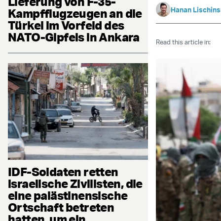
Lieferung von F-35-
Hanan Lischin
Kampfflugzeugen an die
Türkei im Vorfeld des
NATO-Gipfels in Ankara
Read this article in:
IDF-Soldaten retten
israelische Zivilisten, die
eine palästinensische
Ortschaft betreten
hatten, um ein