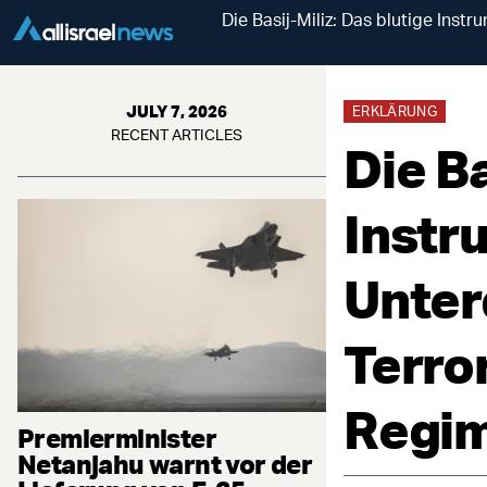
Die Basij-Miliz: Das blutige Ins
JULY 7, 2026
ERKLÄRUNG
RECENT ARTICLES
Die Ba
Instr
Unter
Terro
Regim
Premierminister
Netanjahu warnt vor der