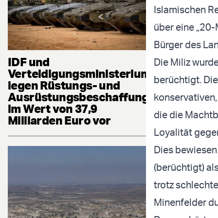
Islamischen Re
über eine „20-
Bürger des Lan
IDF und
Die Miliz wurde
Verteidigungsministerium
berüchtigt. Di
legen Rüstungs- und
Ausrüstungsbeschaffung
konservativen,
im Wert von 37,9
die die Machtb
Milliarden Euro vor
Loyalität geg
Dies bewiesen 
(berüchtigt) a
trotz schlecht
Minenfelder du