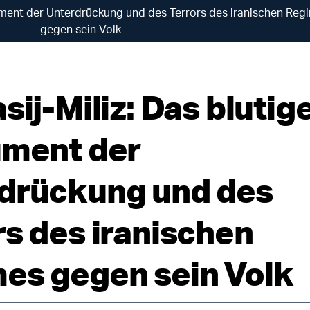
trument der Unterdrückung und des Terrors des iranischen Reg
gegen sein Volk
sij-Miliz: Das blutig
ument der
drückung und des
rs des iranischen
es gegen sein Volk