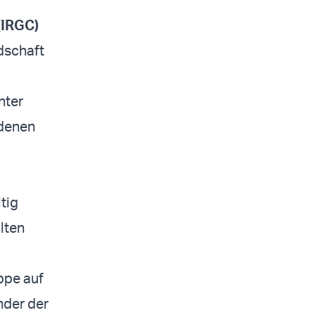
(IRGC)
edschaft
nter
edenen
tig
lten
uppe auf
nder der