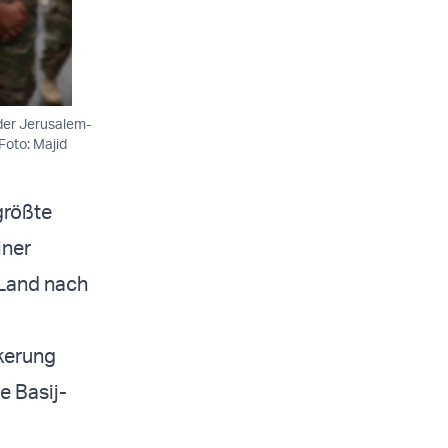
der Jerusalem-
Foto: Majid
größte
iner
 Land nach
kerung
e Basij-