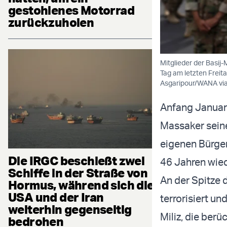
gestohlenes Motorrad
zurückzuholen
Mitglieder der Basij
Tag am letzten Freita
Asgaripour/WANA via
Anfang Januar
Massaker sein
eigenen Bürger
Die IRGC beschießt zwei
46 Jahren wied
Schiffe in der Straße von
An der Spitze 
Hormus, während sich die
USA und der Iran
terrorisiert u
weiterhin gegenseitig
Miliz, die berü
bedrohen