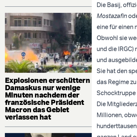
Die Basij, off
Mostazafin
ode
eine für einen
Obwohl sie wed
und die IRGC) n
und ausgebilde
Sie hat den sp
Explosionen erschüttern
das Regime zu 
Damaskus nur wenige
Schocktruppe
Minuten nachdem der
französische Präsident
Die Mitgliederz
Macron das Gebiet
Millionen, ob
verlassen hat
hunderttausend
ganzen Land or