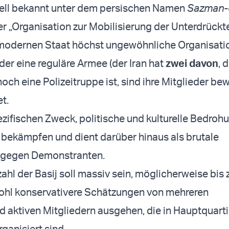
iziell bekannt unter dem persischen Namen
Sazman-e
r „Organisation zur Mobilisierung der Unterdrückten
 modernen Staat höchst ungewöhnliche Organisati
er eine reguläre Armee (der Iran hat
zwei davon
, 
och eine Polizeitruppe ist, sind ihre Mitglieder be
t.
ezifischen Zweck, politische und kulturelle Bedroh
bekämpfen und dient darüber hinaus als brutale
 gegen Demonstranten.
ahl der Basij soll massiv sein, möglicherweise bis 
wohl konservativere Schätzungen von mehreren
 aktiven Mitgliedern ausgehen, die in Hauptquarti
ganisiert sind.