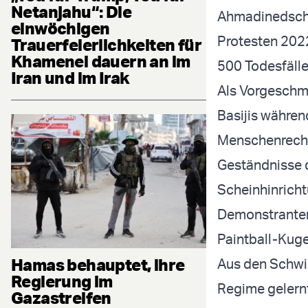
Netanjahu“: Die
Ahmadinedscha
einwöchigen
Protesten 2022
Trauerfeierlichkeiten für
Khamenei dauern an im
500 Todesfälle
Iran und im Irak
Als Vorgeschm
Basijis währen
Menschenrecht
Geständnisse d
Scheinhinricht
Demonstranten
Paintball-Kuge
Hamas behauptet, ihre
Aus den Schwie
Regierung im
Regime gelernt
Gazastreifen