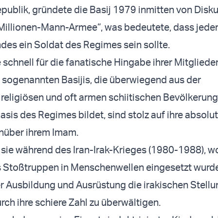
publik, gründete die Basij 1979 inmitten von Disk
Millionen-Mann-Armee“, was bedeutete, dass jeder
des ein Soldat des Regimes sein sollte.
 schnell für die fanatische Hingabe ihrer Mitgliede
e sogenannten Basijis, die überwiegend aus der
 religiösen und oft armen schiitischen Bevölkerun
asis des Regimes bildet, sind stolz auf ihre absolu
enüber ihrem Imam.
sie während des Iran-Irak-Krieges (1980-1988), wo
ls Stoßtruppen in Menschenwellen eingesetzt wurd
er Ausbildung und Ausrüstung die irakischen Stell
rch ihre schiere Zahl zu überwältigen.