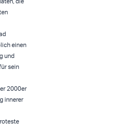
aten, die
ten
mad
blich einen
ng und
für sein
der 2000er
g innerer
roteste