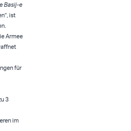
 Basij-e
”, ist
on.
die Armee
waffnet
ungen für
zu 3
eren im