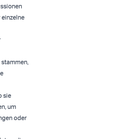
ussionen
 einzelne
r
g stammen,
te
 sie
en, um
ungen oder