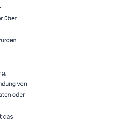
-
er über
wurden
ng,
indung von
aten oder
t das