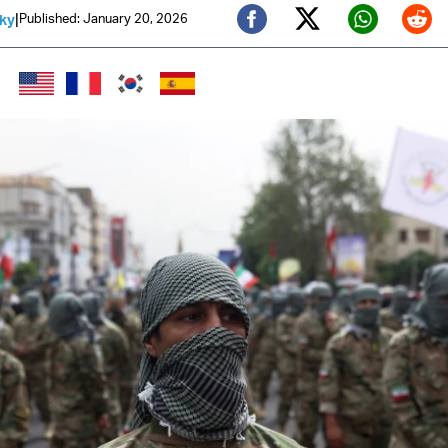
|
Published: January 20, 2026
sky
Twitter (X)
Facebook
Whats
Red