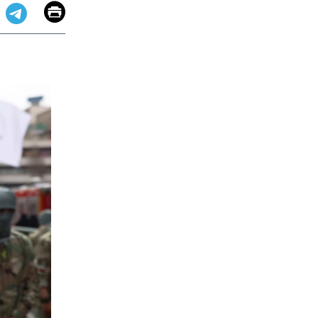
Email
Print
app
dit
Telegram