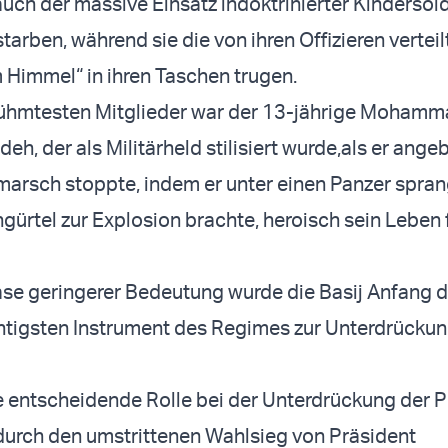
uch der massive Einsatz indoktrinierter Kindersold
arben, während sie die von ihren Offizieren verteil
 Himmel“ in ihren Taschen trugen.
erühmtesten Mitglieder war der 13-jährige Moham
h, der als Militärheld stilisiert wurde,als er ange
marsch stoppte, indem er unter einen Panzer spra
gürtel zur Explosion brachte, heroisch sein Leben 
se geringerer Bedeutung wurde die Basij Anfang 
tigsten Instrument des Regimes zur Unterdrückun
ne entscheidende Rolle bei der Unterdrückung der P
durch den umstrittenen Wahlsieg von Präsident