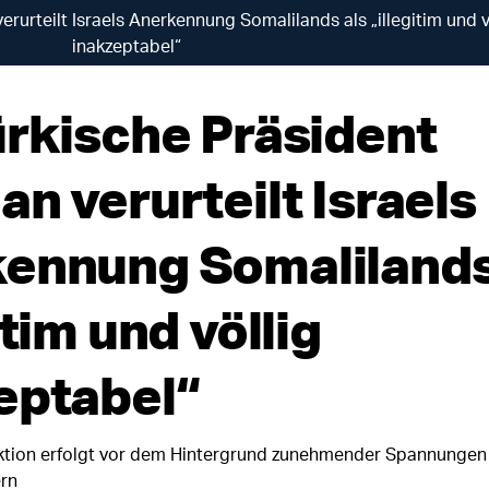
rurteilt Israels Anerkennung Somalilands als „illegitim und v
inakzeptabel“
ürkische Präsident
n verurteilt Israels
ennung Somalilands
itim und völlig
eptabel“
aktion erfolgt vor dem Hintergrund zunehmender Spannungen
rn