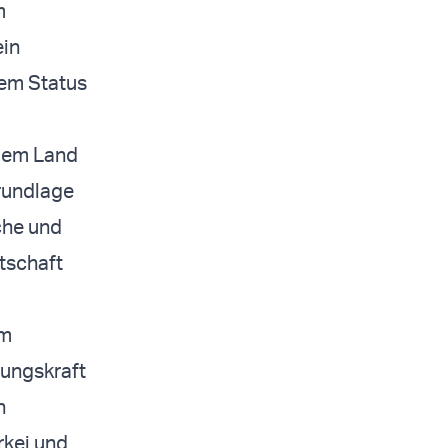
m
ein
dem Status
 dem Land
Grundlage
che und
tschaft
em
gungskraft
n
rkei und