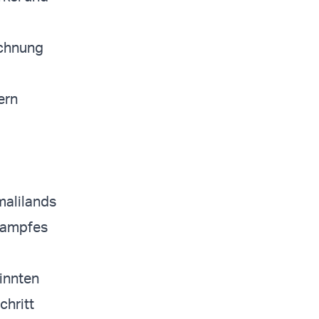
ichnung
ern
malilands
 Kampfes
innten
chritt