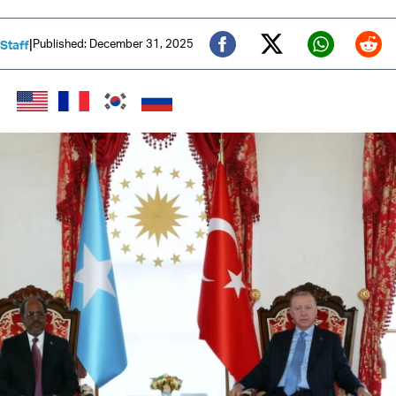
|
Published: December 31, 2025
 Staff
Twitter (X)
Facebook
Whats
Red