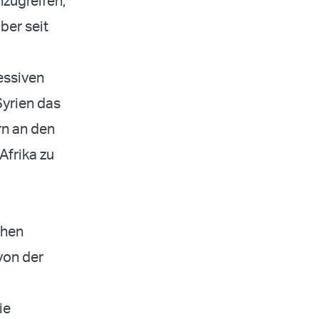
zugreifen,
ber seit
essiven
Syrien das
rn an den
Afrika zu
chen
von der
ie