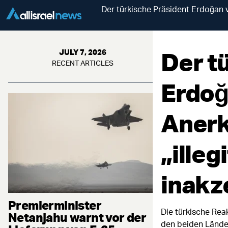
Der türkische Präsident Erdoğan ve
Der t
JULY 7, 2026
RECENT ARTICLES
Erdoğa
Anerk
„illeg
inakz
Premierminister
Die türkische Re
Netanjahu warnt vor der
den beiden Lände