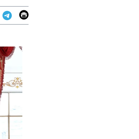
Email
Print
app
dit
Telegram