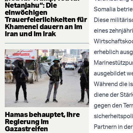
Netanjahu“: Die
Somalia betrie
einwöchigen
Trauerfeierlichkeiten für
Diese militär
Khamenei dauern an im
eines zehnjähr
Iran und im Irak
Wirtschaftsko
erheblich aus
Marinestützpun
ausgebildet we
Während die is
diene der Stär
gegen den Ter
Hamas behauptet, ihre
sicherheitspol
Regierung im
Partnern in de
Gazastreifen