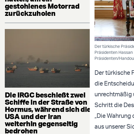
gestohlenes Motorrad
zurückzuholen
Der türkische Präsid
Präsidenten Hassan 
Präsidenten/Handou
Der türkische 
die Entscheidun
Die IRGC beschießt zwei
unrechtmäßig u
Schiffe in der Straße von
Schritt die Des
Hormus, während sich die
USA und der Iran
„Die Wahrung d
weiterhin gegenseitig
aus unserer Si
bedrohen