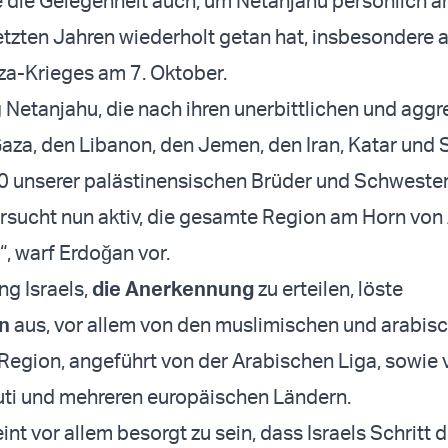
 die Gelegenheit auch, um Netanjahu persönlich an
letzten Jahren wiederholt getan hat, insbesondere a
za-Krieges am 7. Oktober.
 Netanjahu, die nach ihren unerbittlichen und aggr
Gaza, den Libanon, den Jemen, den Iran, Katar und 
0 unserer palästinensischen Brüder und Schweste
rsucht nun aktiv, die gesamte Region am Horn von 
“, warf Erdoğan vor.
g Israels,
die Anerkennung
zu erteilen, löste
n
aus, vor allem von den muslimischen und arabis
 Region, angeführt von der Arabischen Liga, sowie 
uti und mehreren europäischen Ländern.
int vor allem besorgt zu sein, dass Israels Schritt d