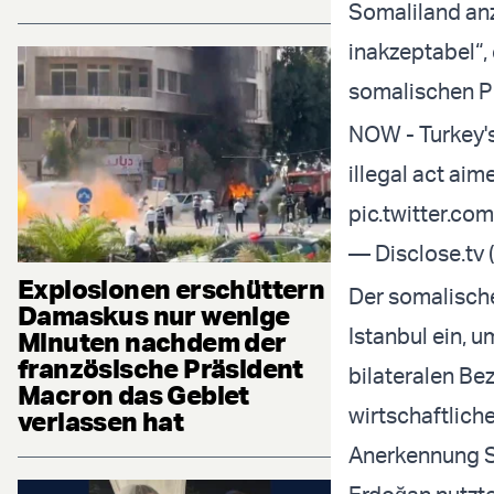
Somaliland anz
inakzeptabel“,
somalischen P
NOW - Turkey's
illegal act aim
pic.twitter.
— Disclose.tv 
Explosionen erschüttern
Der somalisch
Damaskus nur wenige
Istanbul ein, u
Minuten nachdem der
französische Präsident
bilateralen Be
Macron das Gebiet
wirtschaftlich
verlassen hat
Anerkennung So