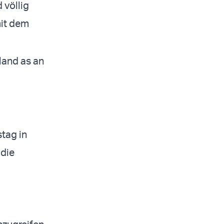
 völlig
mit dem
land as an
tag in
 die