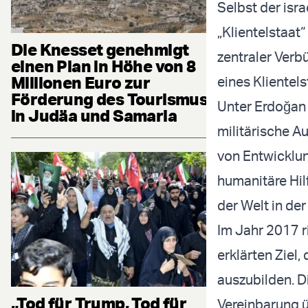
Selbst der isr
„Klientelstaat“
Die Knesset genehmigt
zentraler Verb
einen Plan in Höhe von 8
Millionen Euro zur
eines Klientel
Förderung des Tourismus
Unter Erdoğan 
in Judäa und Samaria
militärische A
von Entwicklun
humanitäre Hil
der Welt in de
Im Jahr 2017 
erklärten Ziel
auszubilden. 
„Tod für Trump, Tod für
Vereinbarung ü