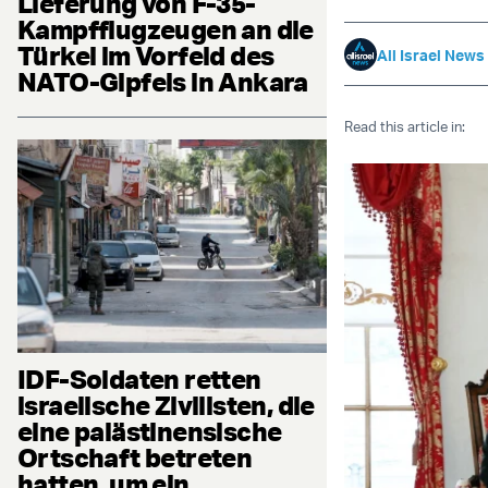
Lieferung von F-35-
Kampfflugzeugen an die
Türkei im Vorfeld des
All Israel News
NATO-Gipfels in Ankara
Read this article in:
IDF-Soldaten retten
israelische Zivilisten, die
eine palästinensische
Ortschaft betreten
hatten, um ein