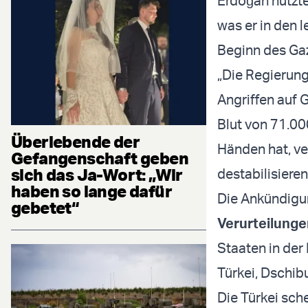
Erdoğan nutzte
was er in den 
Beginn des Ga
„Die Regierung
Angriffen auf 
Blut von 71.00
Überlebende der
Händen hat, ve
Gefangenschaft geben
sich das Ja-Wort: „Wir
destabilisieren
haben so lange dafür
Die Ankündigun
gebetet“
Verurteilunge
Staaten in der
Türkei, Dschib
Die Türkei sche