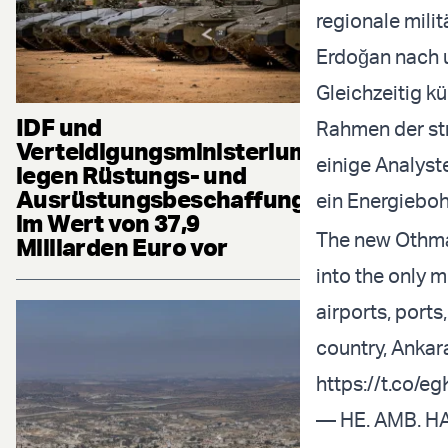
regionale mili
Erdoğan nach 
Gleichzeitig kü
IDF und
Rahmen der st
Verteidigungsministerium
einige Analyst
legen Rüstungs- und
Ausrüstungsbeschaffung
ein Energieboh
im Wert von 37,9
The new Othma
Milliarden Euro vor
into the only m
airports, port
country, Anka
https://t.co/e
— HE. AMB. 