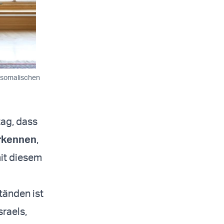
m somalischen
tag, dass
rkennen
,
mit diesem
tänden ist
raels,