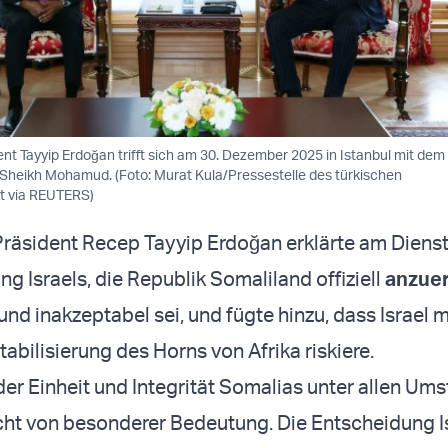
ent Tayyip Erdoğan trifft sich am 30. Dezember 2025 in Istanbul mit de
Sheikh Mohamud. (Foto: Murat Kula/Pressestelle des türkischen
t via REUTERS)
Präsident Recep Tayyip Erdoğan erklärte am Diens
g Israels, die Republik Somaliland offiziell
anzue
nd inakzeptabel sei, und fügte hinzu, dass Israel 
tabilisierung des Horns von Afrika riskiere.
er Einheit und Integrität Somalias unter allen Ums
cht von besonderer Bedeutung. Die Entscheidung Is