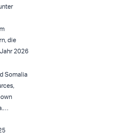
unter
im
n, die
 Jahr 2026
ed Somalia
urces,
r own
a.…
25