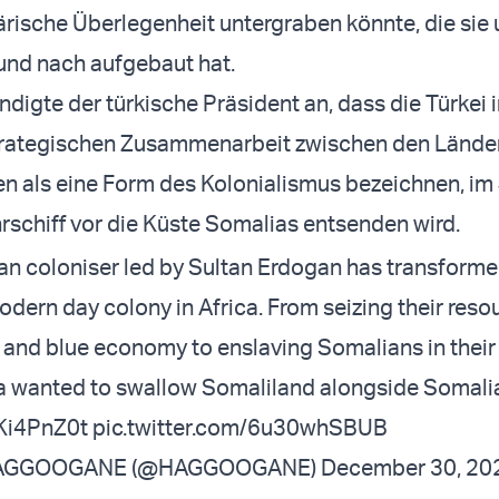
tärische Überlegenheit untergraben könnte, die sie 
und nach aufgebaut hat.
ndigte der türkische Präsident an, dass die Türkei 
rategischen Zusammenarbeit zwischen den Länder
en als eine Form des Kolonialismus bezeichnen, im
rschiff vor die Küste Somalias entsenden wird.
n coloniser led by Sultan Erdogan has transform
odern day colony in Africa. From seizing their reso
s, and blue economy to enslaving Somalians in thei
ra wanted to swallow Somaliland alongside Somali
gKi4PnZ0t
pic.twitter.com/6u30whSBUB
HAGGOOGANE (@HAGGOOGANE)
December 30, 20