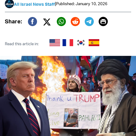
|
Published: January 10, 2026
All Israel News Staff
Print
Share:
Twitter (X)
Facebook
Whatsapp
Reddit
Telegram
Read this article in: