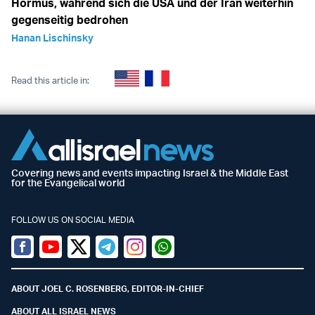
Hormus, während sich die USA und der Iran weiterhin
gegenseitig bedrohen
Hanan Lischinsky
Read this article in:
Covering news and events impacting Israel & the Middle East
for the Evangelical world
FOLLOW US ON SOCIAL MEDIA
Facebook
Youtube
Twitter (X)
Telegram
Instagram
Whatsapp
ABOUT JOEL C. ROSENBERG, EDITOR-IN-CHIEF
ABOUT ALL ISRAEL NEWS