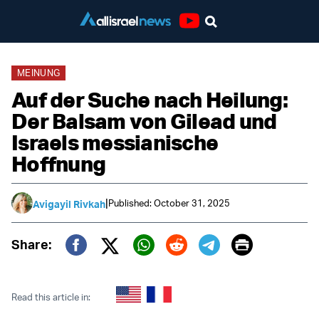
Youtube
MEINUNG
Auf der Suche nach Heilung:
Der Balsam von Gilead und
Israels messianische
Hoffnung
|
Published: October 31, 2025
Avigayil Rivkah
Print
Share:
Twitter (X)
Facebook
Whatsapp
Reddit
Telegram
Read this article in: