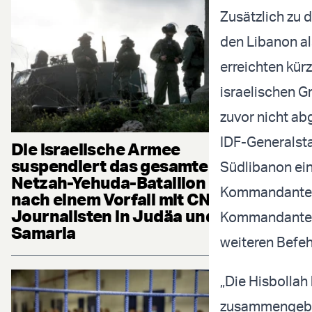
Zusätzlich zu 
den Libanon al
erreichten kürz
israelischen G
zuvor nicht a
IDF-Generalsta
Die israelische Armee
suspendiert das gesamte
Südlibanon ei
Netzah-Yehuda-Bataillon
Kommandanten
nach einem Vorfall mit CNN-
Journalisten in Judäa und
Kommandanten d
Samaria
weiteren Befe
„Die Hisbollah 
zusammengebroc