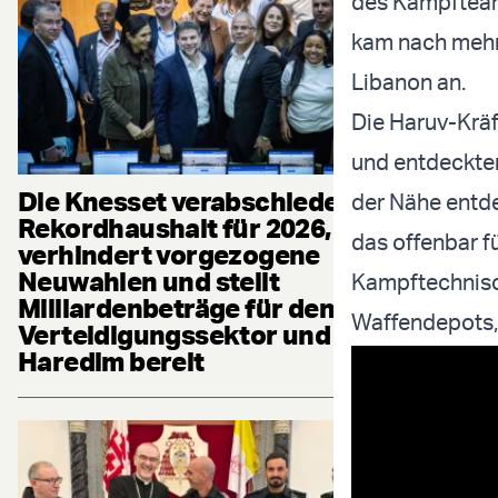
des Kampfteams
kam nach mehr
Libanon an.
Die Haruv-Kräf
und entdeckten 
Die Knesset verabschiedet
der Nähe entde
Rekordhaushalt für 2026,
das offenbar fü
verhindert vorgezogene
Neuwahlen und stellt
Kampftechnisch
Milliardenbeträge für den
Waffendepots, 
Verteidigungssektor und die
Haredim bereit