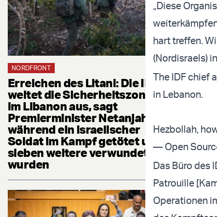
„Diese Organis
weiterkämpfen,
hart treffen. 
(Nordisraels) 
NORDFRONT
The IDF chief 
Erreichen des Litani: Die IDF
weitet die Sicherheitszone
in Lebanon.
im Libanon aus, sagt
Premierminister Netanjahu,
während ein israelischer
Hezbollah, how
Soldat im Kampf getötet und
— Open Source
sieben weitere verwundet
wurden
Das Büro des 
Patrouille [Ka
Operationen i