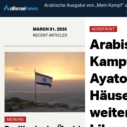
Arabische Ausgabe von „Mein Kampf“ un
MARCH 31, 2026
NORDFRONT
RECENT ARTICLES
Arabi
Kampf
Ayato
Häuse
weite
MEINUNG