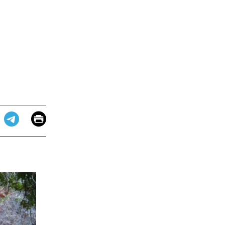
Email
Print
app
dit
Telegram