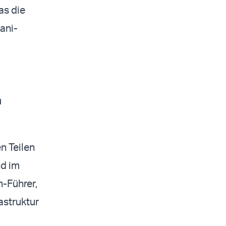
as die
ani-
u
en Teilen
nd im
h-Führer,
struktur