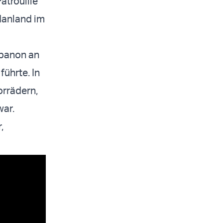
atrouille
danland im
ibanon an
führte. In
orrädern,
war.
,