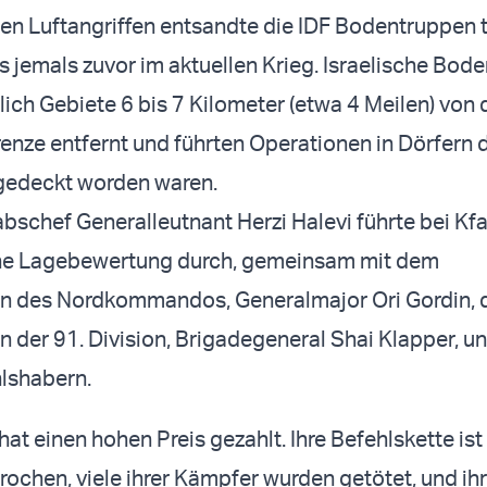
den Luftangriffen entsandte die IDF Bodentruppen ti
s jemals zuvor im aktuellen Krieg. Israelische Bod
lich Gebiete 6 bis 7 Kilometer (etwa 4 Meilen) von 
renze entfernt und führten Operationen in Dörfern d
bgedeckt worden waren.
bschef Generalleutnant Herzi Halevi führte bei Kfa
ne Lagebewertung durch, gemeinsam mit dem
 des Nordkommandos, Generalmajor Ori Gordin,
er 91. Division, Brigadegeneral Shai Klapper, u
hlshabern.
hat einen hohen Preis gezahlt. Ihre Befehlskette ist
hen, viele ihrer Kämpfer wurden getötet, und ih