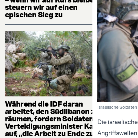
steuern wir auf einen
epischen Sieg zu
Während die IDF daran
Israelische Soldaten 
arbeitet, den Südlibanon zu
räumen, fordern Soldaten
Die israelisch
Verteidigungsminister Katz
auf, „die Arbeit zu Ende zu
Angriffswellen