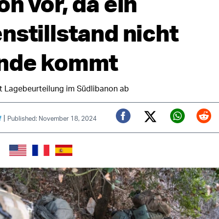
n vor, da ein
nstillstand nicht
ande kommt
t Lagebeurteilung im Südlibanon ab
|
f
Published: November 18, 2024
Twitter (X)
Facebook
Whats
Red