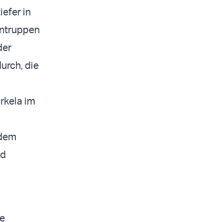
efer in
entruppen
der
urch, die
rkela im
 dem
nd
re