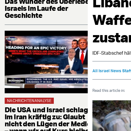
Libano
Das Wunder des Überlebens
Israels im Laufe der
Waffe
Geschichte
zust
IDF-Stabschef häl
All Israel News Staf
Read this article in:
NACHRICHTENANALYSE
Die USA und Israel schlagen
im Iran kräftig zu: Glaubt
nicht den Lügen der Medien
– wenn wir auf Kurs bleiben,