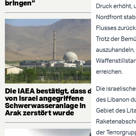
bringen“
Druck erhöht, 
Nordfront stabi
Flusses zurück
Trotz der Bem
auszuhandeln, i
Waffenstillsta
erreichen.
Die israelische
Die IAEA bestätigt, dass die
von Israel angegriffene
des Libanon du
Schwerwasseranlage in
Gebiet des Lita
Arak zerstört wurde
Raketenabschu
der Terrorgrup