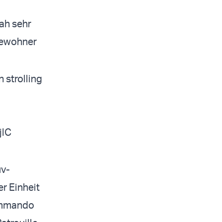
ah sehr
 Bewohner
 strolling
jlC
uv-
r Einheit
Kommando