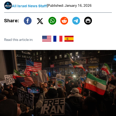
|
Published: January 16, 2026
All Israel News Staff
Print
Share:
Twitter (X)
Facebook
Whatsapp
Reddit
Telegram
Read this article in: