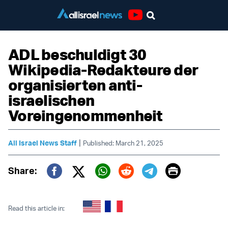
Youtube
ADL beschuldigt 30
Wikipedia-Redakteure der
organisierten anti-
israelischen
Voreingenommenheit
|
All Israel News Staff
Published: March 21, 2025
Print
Share:
Twitter (X)
Facebook
Whatsapp
Reddit
Telegram
Read this article in: