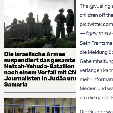
The
@vueling
a
children off th
pic.twitter.c
—
Seth Frantzman
die Meldung ü
Die israelische Armee
suspendiert das gesamte
Geheimhaltungs
Netzah-Yehuda-Bataillon
verlangen kann
nach einem Vorfall mit CNN-
Journalisten in Judäa und
mehr Informati
Samaria
Medien und wah
um die ganze G
Die Gruppe wa