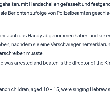
gehalten, mit Handschellen gefesselt und festg
sie Berichten zufolge von Polizeibeamten geschl
ll ihr auch das Handy abgenommen haben und sie e
aben, nachdem sie eine Verschwiegenheitserkläru
terschreiben musste.
was arrested and beaten is the director of the Ki
rench children, aged 10 – 15, were singing Hebrew