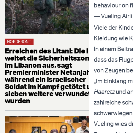
behaviour on 
— Vueling Airl
Viele der Kinde
Kleidung wie 
NORDFRONT
In einem Beitr
Erreichen des Litani: Die IDF
weitet die Sicherheitszone
dass das Flugp
im Libanon aus, sagt
von Zeugen bes
Premierminister Netanjahu,
während ein israelischer
„Im Einklang 
Soldat im Kampf getötet und
Haaretz
und and
sieben weitere verwundet
wurden
zahlreiche schw
schwerwiegends
Vueling wies d