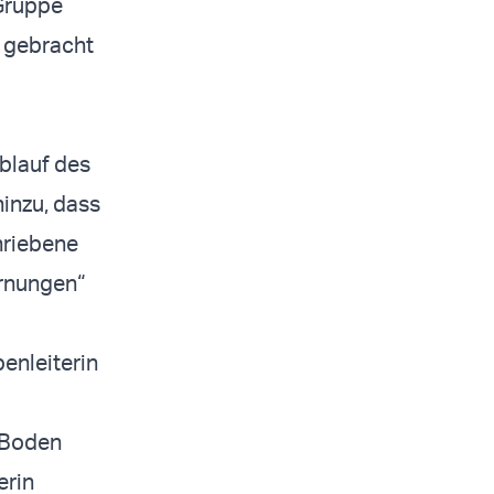
Gruppe
r gebracht
blauf des
hinzu, dass
hriebene
arnungen“
enleiterin
m Boden
erin