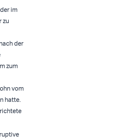
der im
r zu
 nach der
e
dem zum
 Sohn vom
n hatte.
richtete
ruptive