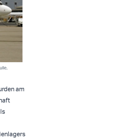
lle,
wurden am
haft
ls
ienlagers