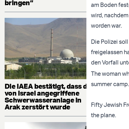
bringen“
am Boden fest
wird, nachdem 
worden war.
Die Polizei so
freigelassen h
den Vorfall un
The woman who 
summer camp.
Die IAEA bestätigt, dass die
von Israel angegriffene
Schwerwasseranlage in
Fifty Jewish F
Arak zerstört wurde
the plane.