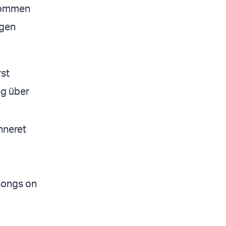
enommen
agen
rst
ng über
nneret
 songs on