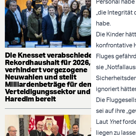
Personal habe
„die Integritä
habe.
Die Kinder hät
konfrontative
Die Knesset verabschiedet
Fluges gefährd
Rekordhaushalt für 2026,
sie „Notfalla
verhindert vorgezogene
Neuwahlen und stellt
Sicherheitsdem
Milliardenbeträge für den
ignoriert hätte
Verteidigungssektor und die
Haredim bereit
Die Fluggesell
sei auf ihre „g
Laut
Ynet
forde
liegen zu lasse