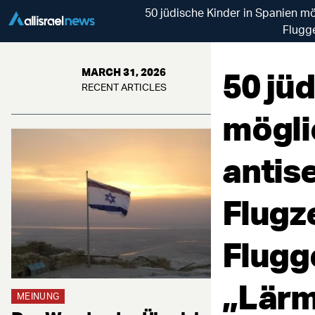
50 jüdische Kinder in Spanien m
Flugg
50 jü
MARCH 31, 2026
RECENT ARTICLES
mögli
antis
Flugz
Flugg
„Lärm
MEINUNG