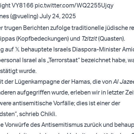
flight VY8166
pic.twitter.com/WQ2255Ujqy
ines (@vueling)
July 24, 2025
r trugen Berichten zufolge traditionelle jüdische r
Kippas (Kopfbedeckungen) und
Tzitzit
(Quasten).
ag auf 𝕏 behauptete Israels Diaspora-Minister Amic
ersonal Israel als „Terrorstaat“ bezeichnet habe, w
tätigt wurde.
mit der Lügenkampagne der Hamas, die von
Al Jaze
eren aufgegriffen wurde, erleben wir in letzter Zei
ere antisemitische Vorfälle; dies ist einer der
ten“, schrieb Chikli.
ie Vorwürfe des Antisemitismus zurück und behaup