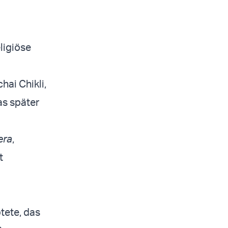
eligiöse
hai Chikli,
as später
era
,
t
tete, das