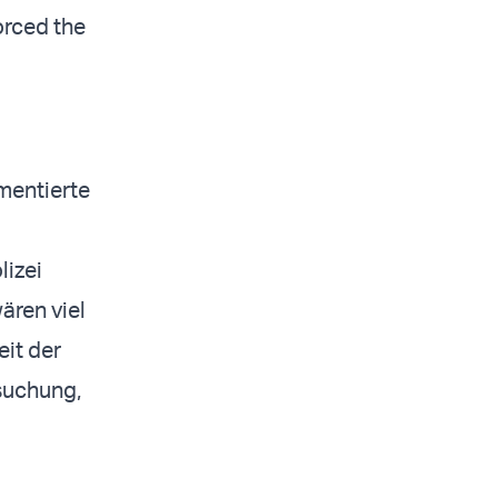
forced the
mentierte
lizei
ären viel
eit der
suchung,