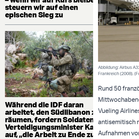
steuern wir auf einen
epischen Sieg zu
Abbildung: Airbus A3
Frankreich (2008). 
Rund 50 franzö
Mittwochabend 
Während die IDF daran
Vueling Airline
arbeitet, den Südlibanon zu
räumen, fordern Soldaten
antisemitisch m
Verteidigungsminister Katz
Aufnahmen vom 
auf, „die Arbeit zu Ende zu