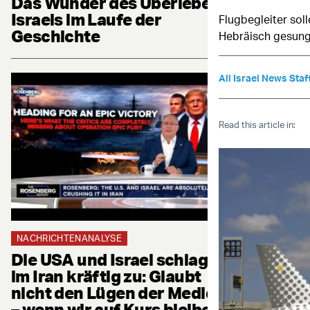
Das Wunder des Überlebens
Israels im Laufe der
Flugbegleiter sol
Geschichte
Hebräisch gesung
All Israel News Staf
Read this article in:
NACHRICHTENANALYSE
Die USA und Israel schlagen
im Iran kräftig zu: Glaubt
nicht den Lügen der Medien
– wenn wir auf Kurs bleiben,