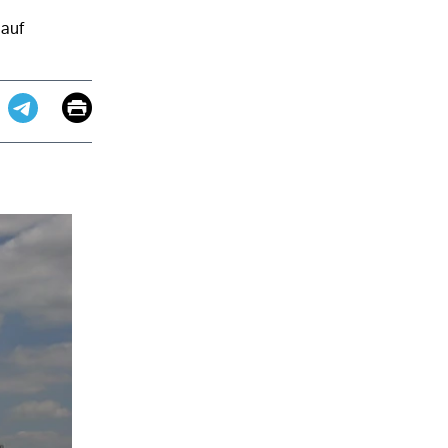
 auf
Email
Print
app
dit
Telegram