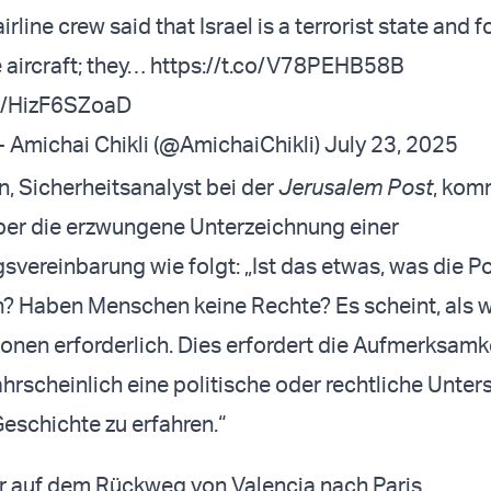
irline crew said that Israel is a terrorist state and 
e aircraft; they…
https://t.co/V78PEHB58B
om/HizF6SZoaD
 עמיחי שיקלי - Amichai Chikli (@AmichaiChikli)
July 23, 2025
, Sicherheitsanalyst bei der
Jerusalem Post
, kom
ber die erzwungene Unterzeichnung einer
vereinbarung wie folgt: „Ist das etwas, was die Po
? Haben Menschen keine Rechte? Es scheint, als w
onen erforderlich. Dies erfordert die Aufmerksamk
rscheinlich eine politische oder rechtliche Unter
eschichte zu erfahren.“
r auf dem Rückweg von Valencia nach Paris.