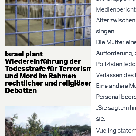
Medienbericht
Alter zwischen
singen.
Die Mutter ein
Israel plant
Aufforderung, 
Wiedereinführung der
Polizisten jed
Todesstrafe für Terrorismus
und Mord im Rahmen
Verlassen des 
rechtlicher und religiöser
Eine andere Mu
Debatten
Personal bedro
„Sie sagten ihm
sie.
Vueling statem