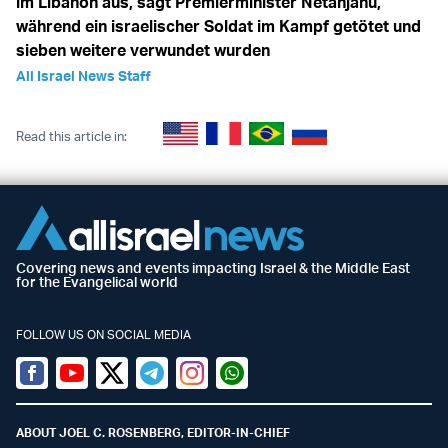
im Libanon aus, sagt Premierminister Netanjahu,
während ein israelischer Soldat im Kampf getötet und
sieben weitere verwundet wurden
All Israel News Staff
Read this article in:
Covering news and events impacting Israel & the Middle East
for the Evangelical world
FOLLOW US ON SOCIAL MEDIA
Facebook
Youtube
Twitter (X)
Telegram
Instagram
Whatsapp
ABOUT JOEL C. ROSENBERG, EDITOR-IN-CHIEF