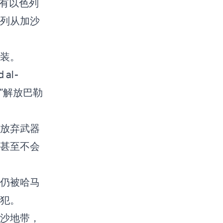
所有以色列
列从加沙
武装。
al-
“解放巴勒
放弃武器
甚至不会
仍被哈马
囚犯。
沙地带，