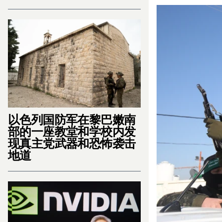
以色列国防军在黎巴嫩南
部的一座教堂和学校内发
现真主党武器和恐怖袭击
地道