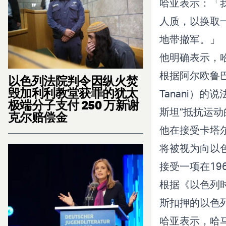
哈亚表示：「我
人质，以换取
地带撤军。」
他明确表示，
根据阿尔欧鲁巴
以色列法院判令因纵火焚
毁加利利教堂获罪的犹太
Tanani）
极端分子支付 250 万新谢
斯坦”抵抗运动
克尔赔偿金
他在接受卡塔
将被视为向以
接受一项在1
根据《以色列
斯扣押的以色
哈亚表示，哈