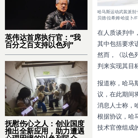
哈马斯运动武装派别卡
贝德·拉希姆·哈提卜/Fl
在人质谈判中
英伟达首席执行官：“我
其中包括要求
百分之百支持以色列”
然而，《以色
判来实现其目
报道称，哈马
议，在此期间
消息人士称，
根据协议，哈
抚慰伤心之人：创业国度
技术官僚组成
推出全新应用，助力遭遇