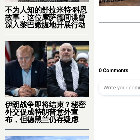
不为人知的舒拉米特·科恩
故事：这位摩萨德间谍曾
深入黎巴嫩腹地开展行动
伊朗战争即将结束？秘密
外交促成特朗普意外宣
布，但德黑兰仍存疑虑