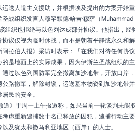
以运送人道主义援助，并根据埃及提出的方案开始
战组织发言人穆罕默德·哈吉·穆萨（Muhammad al-
示，该组织也拒绝与以色列达成部分协议。他指出，经
分协议仅视为临时休战，而不是朝着平静或永久和
新阿拉伯人报》采访时表示：「在我们对待任何协议
心的是地面上的实际成果，因为伊斯兰圣战组织的主
，通过以色列国防军完全撤离加沙地带，开放口岸，
姆公路撤军，解除封锁，运送基本物资到加沙地带并
沙居民的安全。」
2频道》于周一上午报道称，如果当前一轮谈判未能
在考虑重新逮捕数十名已释放的囚犯，逮捕行动主要
冷以及犹太和撒马利亚地区（西岸）的人士。