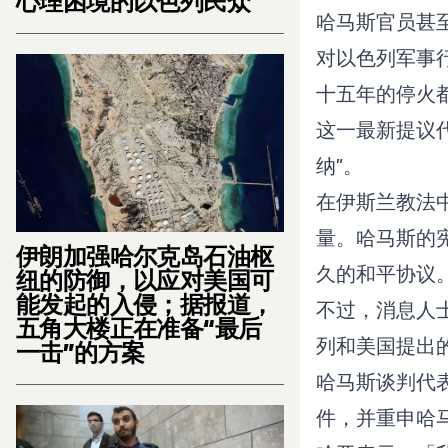
心理困境的以色列民众
哈马斯官员甚
对以色列军事
十五年的停火
这一最新提议
纳”。
在伊斯兰教法
量。哈马斯的
伊朗加强哈尔克岛石油枢
久的和平协议
纽的防御，以应对美国可
能发起的入侵；据报道，
不过，消息人
五角大楼正在准备“最后
列和美国提出
一击”的方案
哈马斯谈判代表哈
件，并重申哈