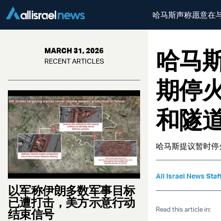
哈马斯声称愿意在
哈马
MARCH 31, 2026
RECENT ARTICLES
期停
和隧
哈马斯提议暂时停
All Israel News Staf
以军称伊朗多数军事目标
已遭打击，美方示意行动
Read this article in:
结束信号