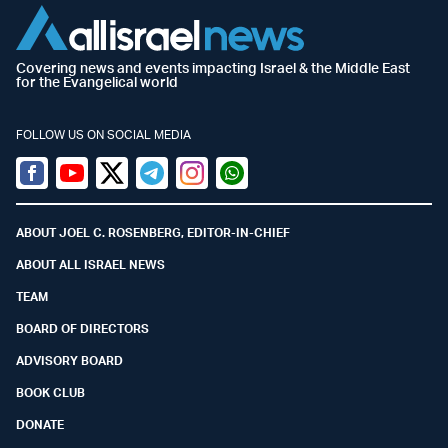
Covering news and events impacting Israel & the Middle East
for the Evangelical world
FOLLOW US ON SOCIAL MEDIA
Facebook
Youtube
Twitter (X)
Telegram
Instagram
Whatsapp
ABOUT JOEL C. ROSENBERG, EDITOR-IN-CHIEF
ABOUT ALL ISRAEL NEWS
TEAM
BOARD OF DIRECTORS
ADVISORY BOARD
BOOK CLUB
DONATE