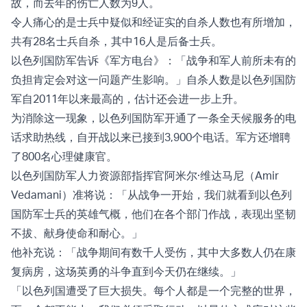
故，而去年的伤亡人数为9人。
令人痛心的是士兵中疑似和经证实的自杀人数也有所增加，
共有28名士兵自杀，其中16人是后备士兵。
以色列国防军告诉《军方电台》：「战争和军人前所未有的
负担肯定会对这一问题产生影响。」自杀人数是以色列国防
军自2011年以来最高的，估计还会进一步上升。
为消除这一现象，以色列国防军开通了一条全天候服务的电
话求助热线，自开战以来已接到3,900个电话。军方还增聘
了800名心理健康官。
以色列国防军人力资源部指挥官阿米尔·维达马尼（Amir
Vedamani）准将说：「从战争一开始，我们就看到以色列
国防军士兵的英雄气概，他们在各个部门作战，表现出坚韧
不拔、献身使命和耐心。」
他补充说：「战争期间有数千人受伤，其中大多数人仍在康
复病房，这场英勇的斗争直到今天仍在继续。」
「以色列国遭受了巨大损失。每个人都是一个完整的世界，