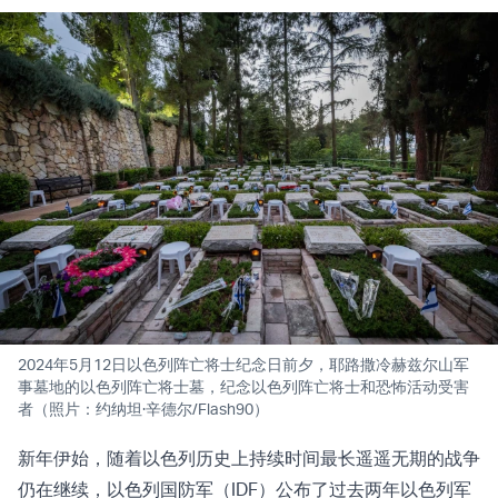
2024年5月12日以色列阵亡将士纪念日前夕，耶路撒冷赫兹尔山军
事墓地的以色列阵亡将士墓，纪念以色列阵亡将士和恐怖活动受害
者（照片：约纳坦·辛德尔/Flash90）
新年伊始，随着以色列历史上持续时间最长遥遥无期的战争
仍在继续，以色列国防军（IDF）公布了过去两年以色列军