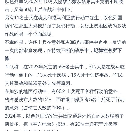
以色列军队2024年10月入侵黎巴嫩以结束真主党的不断袭
击，又有50名士兵在战斗中倒下。
另有11名士兵在犹大和撒马利亚的行动中丧生，以色列国
防军在那里大规模加强了反恐行动，以防止该地区成为多线
作战的另一个全面战场。
不幸的是，许多士兵在意外和友军误击事件中丧生，最近的
一次内部审查发现，在持续不断的战争中，
纪律性有所下
降
。
军队称，在2023年死亡的558名士兵中，512人是在战斗或
行动中倒下的，13人死于疾病，16人死于训练事故、军民
交通事故和武器意外走火等原因。
在加沙的地面行动中，有60名士兵死于各种行动的意外，
约占总伤亡人数的15%，而在黎巴嫩又有5名士兵死于行动
的意外（占伤亡人数的 10%）。
2024 年，以色列国防军士兵因交通意外伤亡的人数猛增了
两倍多。据《军方电台》报道，有20名士兵死于此类事