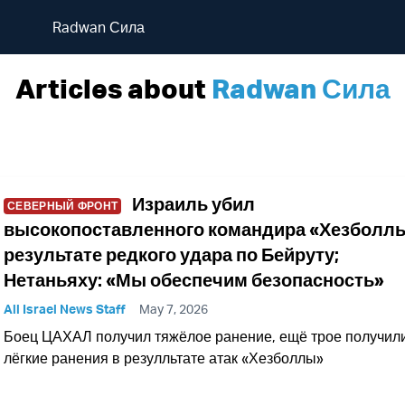
Radwan Сила
Articles about
Radwan Сила
Израиль убил
СЕВЕРНЫЙ ФРОНТ
высокопоставленного командира «Хезболлы
результате редкого удара по Бейруту;
Нетаньяху: «Мы обеспечим безопасность»
All Israel News Staff
May 7, 2026
Боец ЦАХАЛ получил тяжёлое ранение, ещё трое получил
лёгкие ранения в резулльтате атак «Хезболлы»