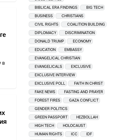
BIBLICAL ERA FINDINGS
BIG TECH
BUSINESS
CHRISTIANS
CIVIL RIGHTS
COALITION BUILDING
DIPLOMACY
DISCRIMINATION
ге
DONALD TRUMP
ECONOMY
EDUCATION
EMBASSY
EVANGELICAL CHRISTIAN
 в
EVANGELICALS
EXCLUSIVE
EXCLUSIVE INTERVIEW
EXCLUSIVE POLL
FAITH IN CHRIST
FAKE NEWS
FASTING AND PRAYER
FOREST FIRES
GAZA CONFLICT
GENDER POLITICS
их
GREEN PASSPORT
HEZBOLLAH
ия
HIGH TECH
HOLOCAUST
HUMAN RIGHTS
ICC
IDF