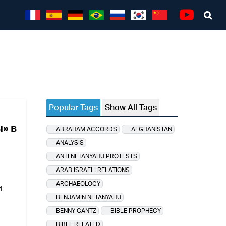
Sea
Youtube
Popular Tags
Show All Tags
» в
ABRAHAM ACCORDS
AFGHANISTAN
ANALYSIS
ANTI NETANYAHU PROTESTS
ARAB ISRAELI RELATIONS
ARCHAEOLOGY
и
BENJAMIN NETANYAHU
BENNY GANTZ
BIBLE PROPHECY
BIBLE RELATED