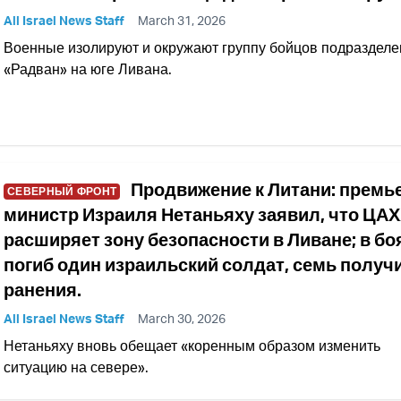
All Israel News Staff
March 31, 2026
Военные изолируют и окружают группу бойцов подразделе
«Радван» на юге Ливана.
Продвижение к Литани: премь
СЕВЕРНЫЙ ФРОНТ
министр Израиля Нетаньяху заявил, что ЦА
расширяет зону безопасности в Ливане; в бо
погиб один израильский солдат, семь получ
ранения.
All Israel News Staff
March 30, 2026
Нетаньяху вновь обещает «коренным образом изменить
ситуацию на севере».