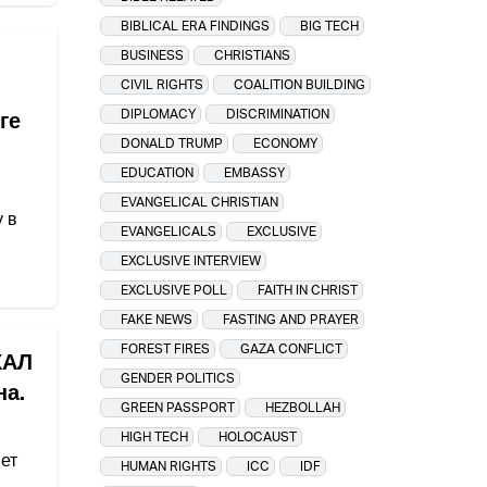
BIBLICAL ERA FINDINGS
BIG TECH
BUSINESS
CHRISTIANS
CIVIL RIGHTS
COALITION BUILDING
DIPLOMACY
DISCRIMINATION
ге
DONALD TRUMP
ECONOMY
EDUCATION
EMBASSY
EVANGELICAL CHRISTIAN
 в
EVANGELICALS
EXCLUSIVE
EXCLUSIVE INTERVIEW
EXCLUSIVE POLL
FAITH IN CHRIST
FAKE NEWS
FASTING AND PRAYER
FOREST FIRES
GAZA CONFLICT
ХАЛ
GENDER POLITICS
на.
GREEN PASSPORT
HEZBOLLAH
HIGH TECH
HOLOCAUST
ет
HUMAN RIGHTS
ICC
IDF