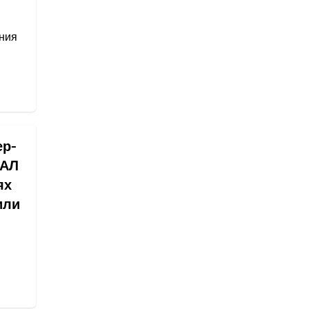
ния
ер-
ХАЛ
ях
или