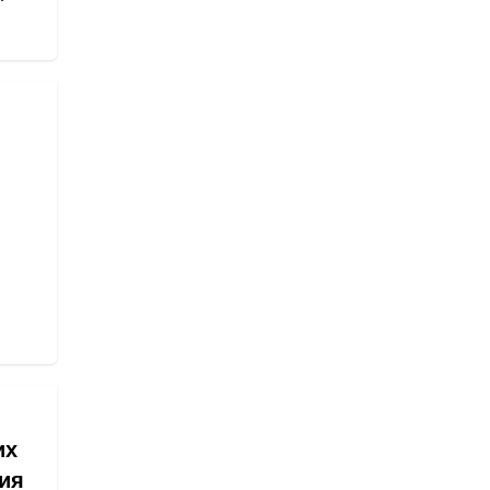
их
ия