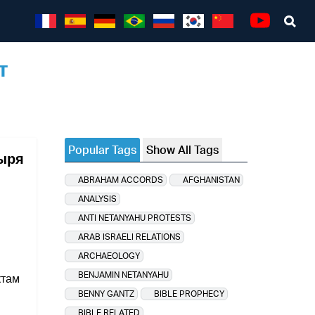
Sea
Youtube
т
Popular Tags
Show All Tags
тыря
ABRAHAM ACCORDS
AFGHANISTAN
ANALYSIS
ANTI NETANYAHU PROTESTS
ARAB ISRAELI RELATIONS
ARCHAEOLOGY
BENJAMIN NETANYAHU
ктам
BENNY GANTZ
BIBLE PROPHECY
BIBLE RELATED