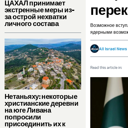
ЦАХАЛ принимает
перек
экстренные меры из-
за острой нехватки
личного состава
Возможное вступл
ядерными возмо
All Israel News
Read this article in:
Нетаньяху: некоторые
христианские деревни
на юге Ливана
попросили
присоединить их к