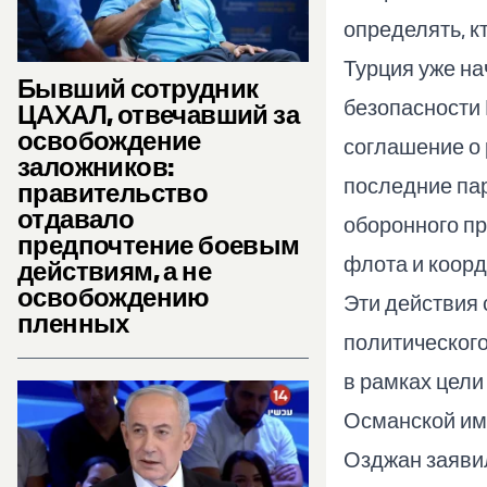
определять, кт
Турция уже на
Бывший сотрудник
безопасности 
ЦАХАЛ, отвечавший за
освобождение
соглашение о 
заложников:
последние пар
правительство
отдавало
оборонного пр
предпочтение боевым
флота и коор
действиям, а не
освобождению
Эти действия 
пленных
политического
в рамках цели
Османской имп
Озджан заявил