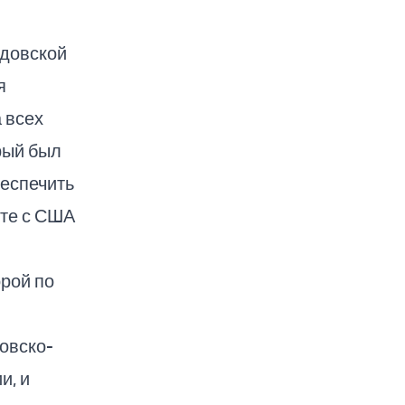
удовской
я
 всех
орый был
беспечить
сте с США
орой по
овско-
и, и