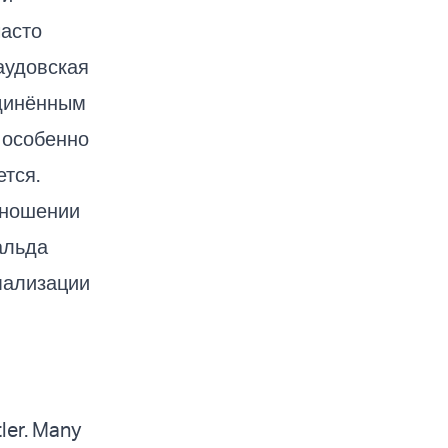
часто
аудовская
единённым
 особенно
ется.
тношении
альда
мализации
tler. Many