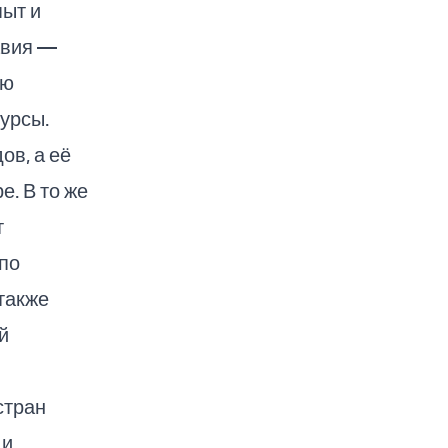
пыт и
авия —
ую
урсы.
ов, а её
. В то же
т
по
также
й
стран
 и