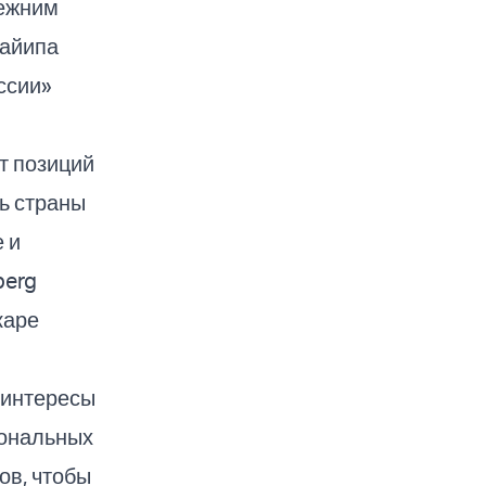
режним
Тайипа
ссии»
т позиций
ь страны
 и
berg
каре
 интересы
иональных
ов, чтобы