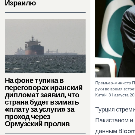
Израилю
На фоне тупика в
Премьер-министр П
переговорах иранский
руки во время встр
дипломат заявил, что
Китай, 31 августа 20
страна будет взимать
«плату за услуги» за
Турция стрем
проход через
Пакистаном и 
Ормузский пролив
данным Bloomb