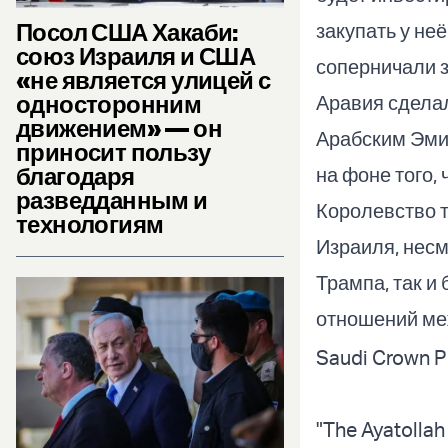
Посол США Хакаби:
закупать у не
союз Израиля и США
соперничали з
«не является улицей с
односторонним
Аравия сдела
движением» — он
Арабским Эми
приносит пользу
благодаря
на фоне того,
разведданным и
Королевство т
технологиям
Израиля, несм
Трампа, так и
отношений ме
Saudi Crown P
"The Ayatollah 