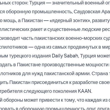
ьных сторон: Турция — значительный военный о
я оборонную промышленность, Саудовская Ар
 мощь, а Пакистан — «ядерный зонтик», развит
листических ракет и существенные людские рес
оизводит часть пакистанских военно-морских суд
пилотников — одна из самых продвинутых в мире
ным турецкого издания Daily Sabah, Турция може
оздать в Пакистане производственные мощности 
лотников для нужд пакистанской армии. Страна 
ить Пакистан присоединиться к разработке свое
требителя следующего поколения KAAN.
 обороны может привести к тому, что каждая из 
ровать в оборонную промышленность друг друга