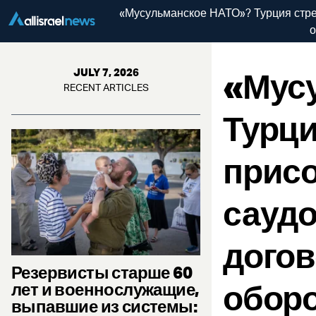
«Мусульманское НАТО»? Турция стре
о
«Мус
JULY 7, 2026
RECENT ARTICLES
Турци
присо
саудо
догов
Резервисты старше 60
оборо
лет и военнослужащие,
выпавшие из системы: