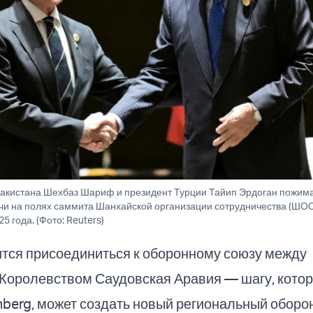
акистана Шехбаз Шариф и президент Турции Тайип Эрдоган пожима
ечи на полях саммита Шанхайской организации сотрудничества (ШОС
25 года. (Фото: Reuters)
ится присоединиться к оборонному союзу между
Королевством Саудовская Аравия — шагу, котор
erg, может создать новый региональный оборон