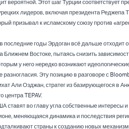
ит вероятной. Этот шаг Турции соответствует п
урецких лидеров, включая президента Реджепа 
орый призывал к исламскому союзу против «агре
 в последние годы Эрдоган всё дальше отходит о
 Ближнем Востоке, пытаясь снизить зависимост
которым у него нередко возникают идеологические
е разногласия. Эту позицию в разговоре с Bloom
хат Али Озджан, стратег из базирующегося в Ан
о центра TEPAV.
А ставят во главу угла собственные интересы и
гионе, меняющаяся динамика и последствия рег
одталкивают страны к созданию новых механизм