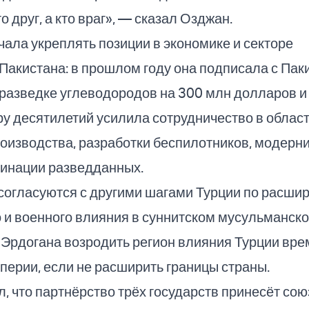
о друг, а кто враг», — сказал Озджан.
чала укреплять позиции в экономике и секторе
Пакистана: в прошлом году она подписала с Пак
разведке углеводородов на 300 млн долларов и
у десятилетий усилила сотрудничество в облас
оизводства, разработки беспилотников, модерн
динации разведданных.
согласуются с другими шагами Турции по расши
 и военного влияния в суннитском мусульманск
 Эрдогана возродить регион влияния Турции вре
ерии, если не расширить границы страны.
, что партнёрство трёх государств принесёт сою