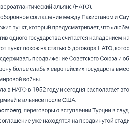
вероатлантический альянс (НАТО).
оборонное соглашение между Пакистаном и Са
жит пункт, который предусматривает, что «люба
тив одного государства считается нападением на
тот пункт похож на статью 5 договора НАТО, кот
 сдерживать продвижение Советского Союза и о
рону более слабых европейских государств вме
мировой войны.
ла в НАТО в 1952 году и сегодня располагает вт
армией в альянсе после США.
omberg, переговоры о вступлении Турции в сауд
соглашение уже находятся на продвинутой стади