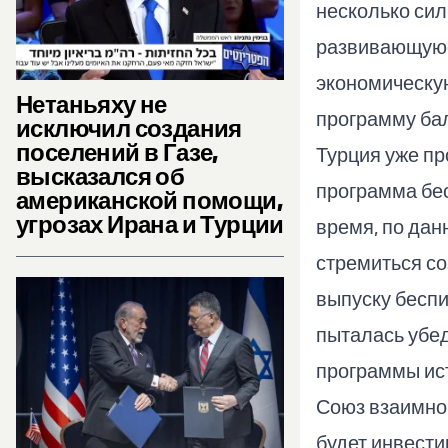
несколько сил
развивающуюс
экономическую
Нетаньяху не
программу бал
исключил создания
поселений в Газе,
Турция уже пр
высказался об
программа бес
американской помощи,
угрозах Ирана и Турции
время, по дан
стремиться с
выпуску беспи
пыталась убед
программы ис
Союз взаимной
будет инвести