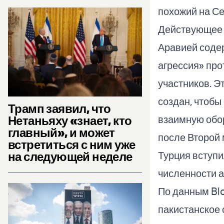
похожий на Се
Действующее 
Аравией содер
агрессия» про
участников. Э
создан, чтобы
Трамп заявил, что
Нетаньяху «знает, кто
взаимную обо
главный», и может
после Второй 
встретиться с ним уже
на следующей неделе
Турция вступи
численности 
По данным Blo
пакистанское 