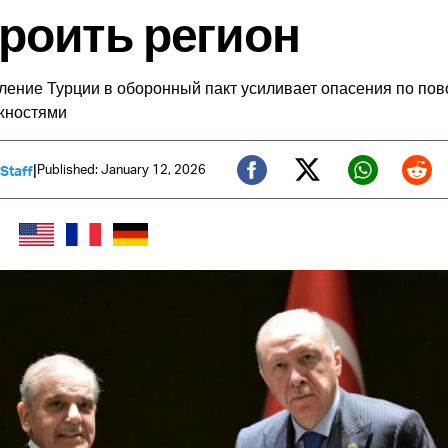
роить регион
ение Турции в оборонный пакт усиливает опасения по пов
жностями
|
Published: January 12, 2026
 Staff
Twitter (X)
Facebook
Whats
Red