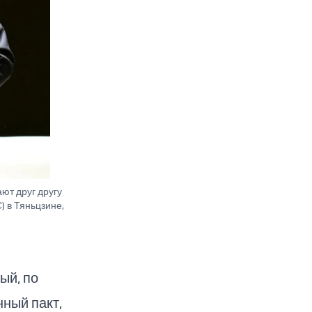
ют друг другу
) в Тяньцзине,
ый, по
ный пакт,