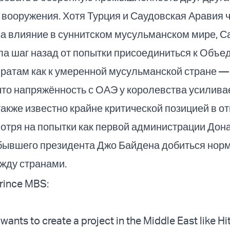
ё вооружения. Хотя Турция и Саудовская Аравия 
а влияние в суннитском мусульманском мире, С
ла шаг назад от попытки присоединиться к Объ
ратам как к умеренной мусульманской стране —
 что напряжённость с ОАЭ у королевства усилива
акже известно крайне критической позицией в о
отря на попытки как первой администрации Дон
 бывшего президента Джо Байдена добиться нор
жду странами.
rince MBS:
wants to create a project in the Middle East like Hi