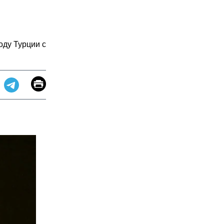
оду Турции с
Email
Print
app
dit
Telegram