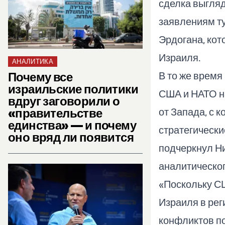
сделка выгляд
заявлениям т
Эрдогана, кот
Израиля.
АНАЛИТИКА
Почему все
В то же время
израильские политики
США и НАТО на
вдруг заговорили о
«правительстве
от Запада, с 
единства» — и почему
стратегически
оно вряд ли появится
подчеркнул Ни
аналитическог
«Поскольку СШ
Израиля в ре
конфликтов п