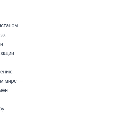
истаном
 за
ти
изации
рению
ом мире —
мён
зу